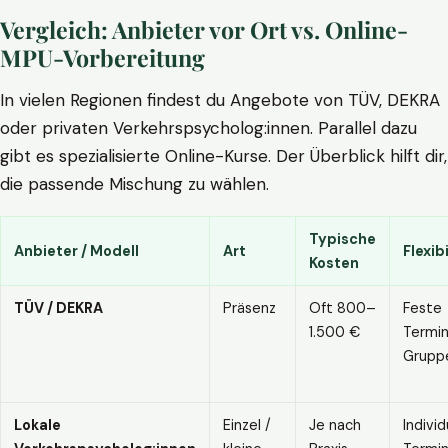
Vergleich: Anbieter vor Ort vs. Online-
MPU-Vorbereitung
In vielen Regionen findest du Angebote von TÜV, DEKRA
oder privaten Verkehrspsycholog:innen. Parallel dazu
gibt es spezialisierte Online-Kurse. Der Überblick hilft dir,
die passende Mischung zu wählen.
Typische
Anbieter / Modell
Art
Flexibi
Kosten
TÜV / DEKRA
Präsenz
Oft 800–
Feste
1.500 €
Termin
Grupp
Lokale
Einzel /
Je nach
Individ