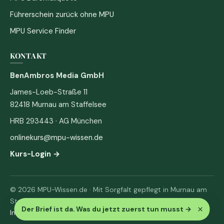
Führerschein zurück ohne MPU
MPU Service Finder
KONTAKT
BenAmbros Media GmbH
James-Loeb-Straße 11
82418 Murnau am Staffelsee
HRB 293443 · AG München
onlinekurs@mpu-wissen.de
Kurs-Login →
© 2026 MPU-Wissen.de · Mit Sorgfalt gepflegt in Murnau am
Staffelsee
×
Der Brief ist da. Was du jetzt zuerst tun musst
→
Impressum
·
Datenschutz & AGB