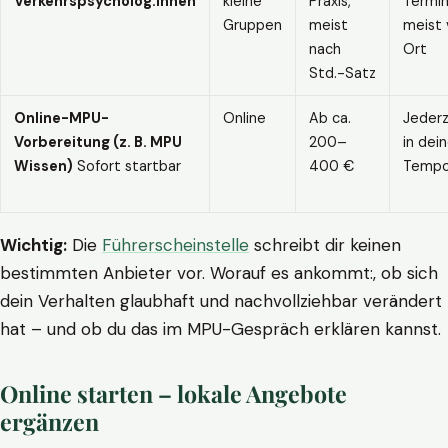
Verkehrspsycholog:innen
kleine
Praxis,
Termin
Gruppen
meist
meist 
nach
Ort
Std.-Satz
Online-MPU-
Online
Ab ca.
Jederz
Vorbereitung (z. B. MPU
200–
in dei
Wissen)
Sofort startbar
400 €
Temp
Wichtig:
Die
Führerscheinstelle
schreibt dir keinen
bestimmten Anbieter vor. Worauf es ankommt:, ob sich
dein Verhalten glaubhaft und nachvollziehbar verändert
hat – und ob du das im MPU-Gespräch erklären kannst.
Online starten – lokale Angebote
ergänzen