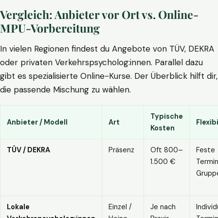
Vergleich: Anbieter vor Ort vs. Online-
MPU-Vorbereitung
In vielen Regionen findest du Angebote von TÜV, DEKRA
oder privaten Verkehrspsycholog:innen. Parallel dazu
gibt es spezialisierte Online-Kurse. Der Überblick hilft dir,
die passende Mischung zu wählen.
Typische
Anbieter / Modell
Art
Flexibi
Kosten
TÜV / DEKRA
Präsenz
Oft 800–
Feste
1.500 €
Termin
Grupp
Lokale
Einzel /
Je nach
Individ