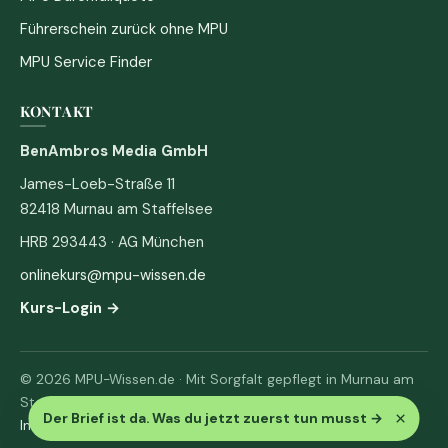
Führerschein zurück ohne MPU
MPU Service Finder
KONTAKT
BenAmbros Media GmbH
James-Loeb-Straße 11
82418 Murnau am Staffelsee
HRB 293443 · AG München
onlinekurs@mpu-wissen.de
Kurs-Login →
© 2026 MPU-Wissen.de · Mit Sorgfalt gepflegt in Murnau am
Staffelsee
×
Der Brief ist da. Was du jetzt zuerst tun musst
→
Impressum
·
Datenschutz & AGB