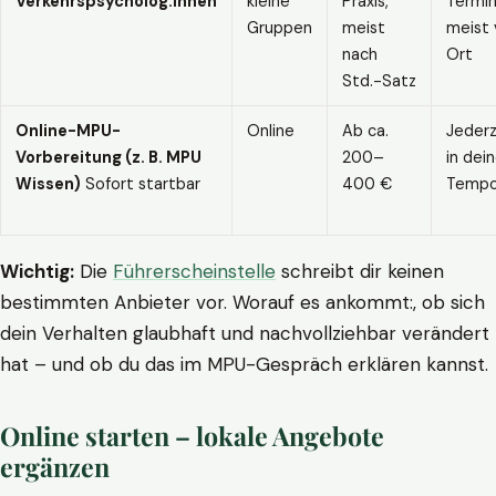
Verkehrspsycholog:innen
kleine
Praxis,
Termin
Gruppen
meist
meist 
nach
Ort
Std.-Satz
Online-MPU-
Online
Ab ca.
Jederz
Vorbereitung (z. B. MPU
200–
in dei
Wissen)
Sofort startbar
400 €
Temp
Wichtig:
Die
Führerscheinstelle
schreibt dir keinen
bestimmten Anbieter vor. Worauf es ankommt:, ob sich
dein Verhalten glaubhaft und nachvollziehbar verändert
hat – und ob du das im MPU-Gespräch erklären kannst.
Online starten – lokale Angebote
ergänzen