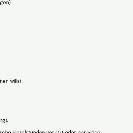
gen).
en willst.
ng).
sche Einzelstunden vor Ort oder per Video.