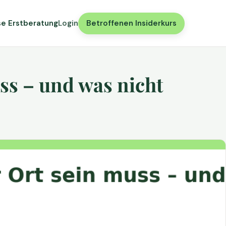
se Erstberatung
Login
Betroffenen Insiderkurs
ss – und was nicht