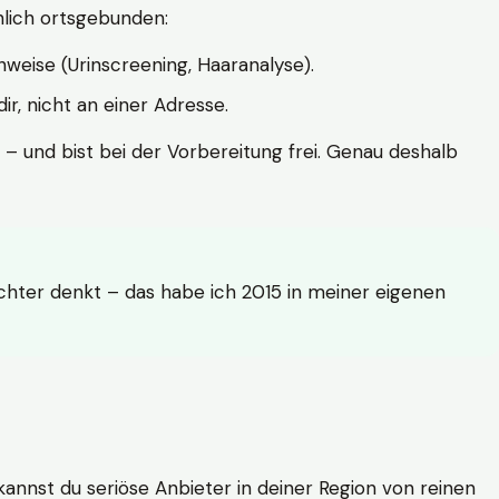
hlich ortsgebunden:
weise (Urinscreening, Haaranalyse).
r, nicht an einer Adresse.
 – und bist bei der Vorbereitung frei. Genau deshalb
achter denkt – das habe ich 2015 in meiner eigenen
n kannst du seriöse Anbieter in deiner Region von reinen