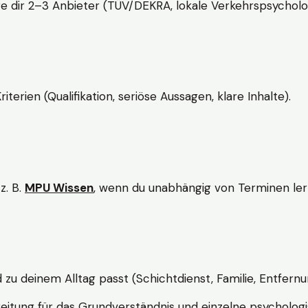
e dir 2–3 Anbieter (TÜV/DEKRA, lokale Verkehrspsycholo
rien (Qualifikation, seriöse Aussagen, klare Inhalte).
z. B.
MPU Wissen
, wenn du unabhängig von Terminen lern
d zu deinem Alltag passt (Schichtdienst, Familie, Entfernu
itung für das Grundverständnis und einzelne psychologi