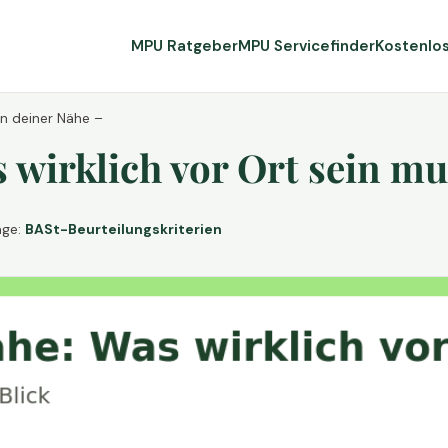
MPU Ratgeber
MPU Servicefinder
Kostenlo
in deiner Nähe –
wirklich vor Ort sein mu
age:
BASt-Beurteilungskriterien