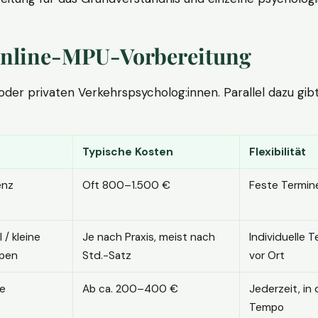
. Online-MPU-Vorbereitung
r privaten Verkehrspsycholog:innen. Parallel dazu gibt es
Typische Kosten
Flexibilität
enz
Oft 800–1.500 €
Feste Termin
l / kleine
Je nach Praxis, meist nach
Individuelle T
pen
Std.-Satz
vor Ort
ne
Ab ca. 200–400 €
Jederzeit, in
Tempo