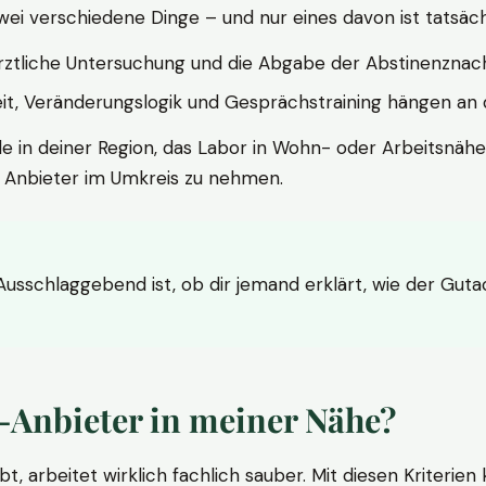
wei verschiedene Dinge – und nur eines davon ist tatsäc
ärztliche Untersuchung und die Abgabe der Abstinenznach
t, Veränderungslogik und Gesprächstraining hängen an di
le in deiner Region, das Labor in Wohn- oder Arbeitsnähe
n Anbieter im Umkreis zu nehmen.
 Ausschlaggebend ist, ob dir jemand erklärt, wie der Gut
-Anbieter in meiner Nähe?
bt, arbeitet wirklich fachlich sauber. Mit diesen Kriterie