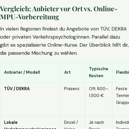
Vergleich: Anbieter vor Ort vs. Online-
MPU-Vorbereitung
In vielen Regionen findest du Angebote von TÜV, DEKRA
oder privaten Verkehrspsycholog:innen. Parallel dazu
gibt es spezialisierte Online-Kurse. Der Überblick hilft dir,
die passende Mischung zu wählen.
Typische
Anbieter / Modell
Art
Flexibi
Kosten
TÜV / DEKRA
Präsenz
Oft 800–
Feste
1.500 €
Termin
Grupp
Lokale
Einzel /
Je nach
Individ