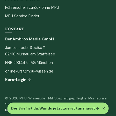
Führerschein zurück ohne MPU
MPU Service Finder
KONTAKT
BenAmbros Media GmbH
James-Loeb-Straße 11
82418 Murnau am Staffelsee
HRB 293443 · AG München
onlinekurs@mpu-wissen.de
Kurs-Login →
© 2026 MPU-Wissen.de · Mit Sorgfalt gepflegt in Murnau am
Staffelsee
×
Der Brief ist da. Was du jetzt zuerst tun musst
→
Impressum
·
Datenschutz & AGB