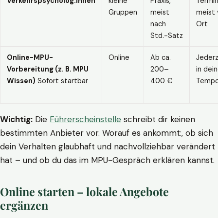
Verkehrspsycholog:innen
kleine
Praxis,
Termin
Gruppen
meist
meist 
nach
Ort
Std.-Satz
Online-MPU-
Online
Ab ca.
Jederz
Vorbereitung (z. B. MPU
200–
in dei
Wissen)
Sofort startbar
400 €
Temp
Wichtig:
Die
Führerscheinstelle
schreibt dir keinen
bestimmten Anbieter vor. Worauf es ankommt:, ob sich
dein Verhalten glaubhaft und nachvollziehbar verändert
hat – und ob du das im MPU-Gespräch erklären kannst.
Online starten – lokale Angebote
ergänzen