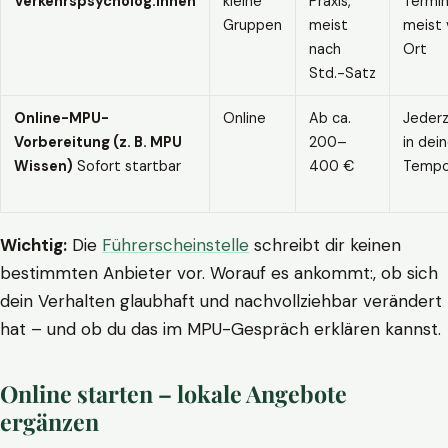
Verkehrspsycholog:innen
kleine
Praxis,
Termin
Gruppen
meist
meist 
nach
Ort
Std.-Satz
Online-MPU-
Online
Ab ca.
Jederz
Vorbereitung (z. B. MPU
200–
in dei
Wissen)
Sofort startbar
400 €
Temp
Wichtig:
Die
Führerscheinstelle
schreibt dir keinen
bestimmten Anbieter vor. Worauf es ankommt:, ob sich
dein Verhalten glaubhaft und nachvollziehbar verändert
hat – und ob du das im MPU-Gespräch erklären kannst.
Online starten – lokale Angebote
ergänzen