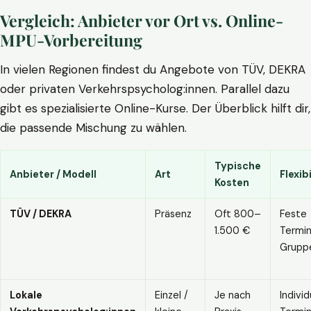
Vergleich: Anbieter vor Ort vs. Online-
MPU-Vorbereitung
In vielen Regionen findest du Angebote von TÜV, DEKRA
oder privaten Verkehrspsycholog:innen. Parallel dazu
gibt es spezialisierte Online-Kurse. Der Überblick hilft dir,
die passende Mischung zu wählen.
Typische
Anbieter / Modell
Art
Flexibi
Kosten
TÜV / DEKRA
Präsenz
Oft 800–
Feste
1.500 €
Termin
Grupp
Lokale
Einzel /
Je nach
Individ