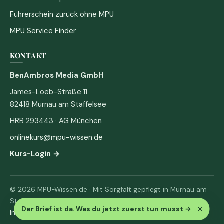
Führerschein zurück ohne MPU
MPU Service Finder
KONTAKT
BenAmbros Media GmbH
James-Loeb-Straße 11
82418 Murnau am Staffelsee
HRB 293443 · AG München
onlinekurs@mpu-wissen.de
Kurs-Login →
© 2026 MPU-Wissen.de · Mit Sorgfalt gepflegt in Murnau am
Staffelsee
×
Der Brief ist da. Was du jetzt zuerst tun musst
→
Impressum
·
Datenschutz & AGB