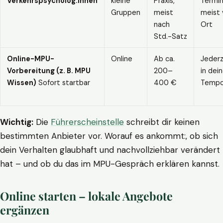
Verkehrspsycholog:innen
kleine
Praxis,
Termin
Gruppen
meist
meist 
nach
Ort
Std.-Satz
Online-MPU-
Online
Ab ca.
Jederz
Vorbereitung (z. B. MPU
200–
in dei
Wissen)
Sofort startbar
400 €
Temp
Wichtig:
Die
Führerscheinstelle
schreibt dir keinen
bestimmten Anbieter vor. Worauf es ankommt:, ob sich
dein Verhalten glaubhaft und nachvollziehbar verändert
hat – und ob du das im MPU-Gespräch erklären kannst.
Online starten – lokale Angebote
ergänzen