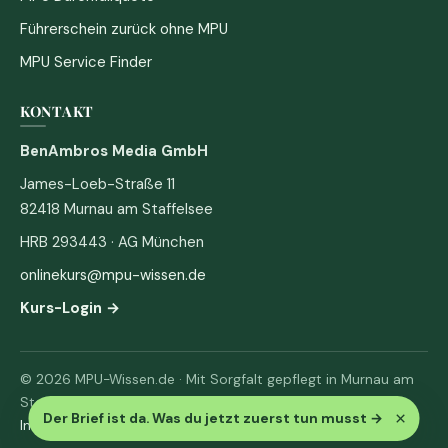
Führerschein zurück ohne MPU
MPU Service Finder
KONTAKT
BenAmbros Media GmbH
James-Loeb-Straße 11
82418 Murnau am Staffelsee
HRB 293443 · AG München
onlinekurs@mpu-wissen.de
Kurs-Login →
© 2026 MPU-Wissen.de · Mit Sorgfalt gepflegt in Murnau am
Staffelsee
×
Der Brief ist da. Was du jetzt zuerst tun musst
→
Impressum
·
Datenschutz & AGB