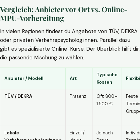
Vergleich: Anbieter vor Ort vs. Online-
MPU-Vorbereitung
In vielen Regionen findest du Angebote von TÜV, DEKRA
oder privaten Verkehrspsycholog:innen. Parallel dazu
gibt es spezialisierte Online-Kurse. Der Überblick hilft dir,
die passende Mischung zu wählen.
Typische
Anbieter / Modell
Art
Flexibi
Kosten
TÜV / DEKRA
Präsenz
Oft 800–
Feste
1.500 €
Termin
Grupp
Lokale
Einzel /
Je nach
Individ