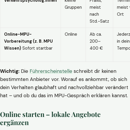
Verkehrspsycholog:innen
kleine
Praxis,
Termin
Gruppen
meist
meist 
nach
Ort
Std.-Satz
Online-MPU-
Online
Ab ca.
Jederz
Vorbereitung (z. B. MPU
200–
in dei
Wissen)
Sofort startbar
400 €
Temp
Wichtig:
Die
Führerscheinstelle
schreibt dir keinen
bestimmten Anbieter vor. Worauf es ankommt:, ob sich
dein Verhalten glaubhaft und nachvollziehbar verändert
hat – und ob du das im MPU-Gespräch erklären kannst.
Online starten – lokale Angebote
ergänzen