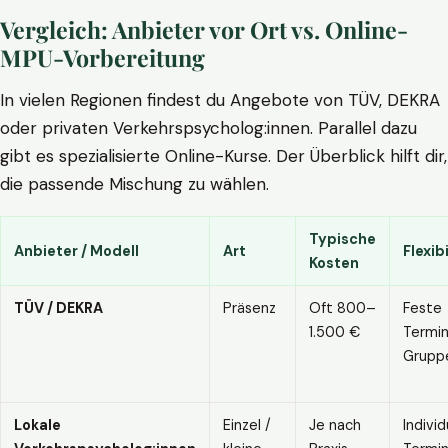
Vergleich: Anbieter vor Ort vs. Online-
MPU-Vorbereitung
In vielen Regionen findest du Angebote von TÜV, DEKRA
oder privaten Verkehrspsycholog:innen. Parallel dazu
gibt es spezialisierte Online-Kurse. Der Überblick hilft dir,
die passende Mischung zu wählen.
Typische
Anbieter / Modell
Art
Flexibi
Kosten
TÜV / DEKRA
Präsenz
Oft 800–
Feste
1.500 €
Termin
Grupp
Lokale
Einzel /
Je nach
Individ