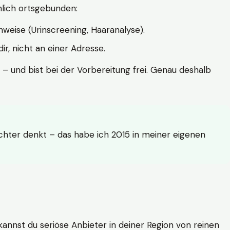
hlich ortsgebunden:
weise (Urinscreening, Haaranalyse).
r, nicht an einer Adresse.
 – und bist bei der Vorbereitung frei. Genau deshalb
achter denkt – das habe ich 2015 in meiner eigenen
n kannst du seriöse Anbieter in deiner Region von reinen