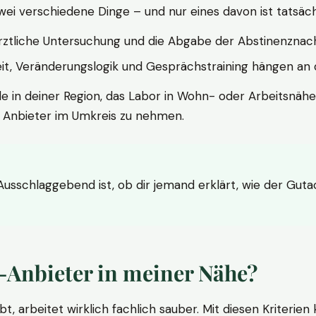
wei verschiedene Dinge – und nur eines davon ist tatsäc
ärztliche Untersuchung und die Abgabe der Abstinenznach
t, Veränderungslogik und Gesprächstraining hängen an di
le in deiner Region, das Labor in Wohn- oder Arbeitsnähe
n Anbieter im Umkreis zu nehmen.
 Ausschlaggebend ist, ob dir jemand erklärt, wie der Gut
-Anbieter in meiner Nähe?
bt, arbeitet wirklich fachlich sauber. Mit diesen Kriterie