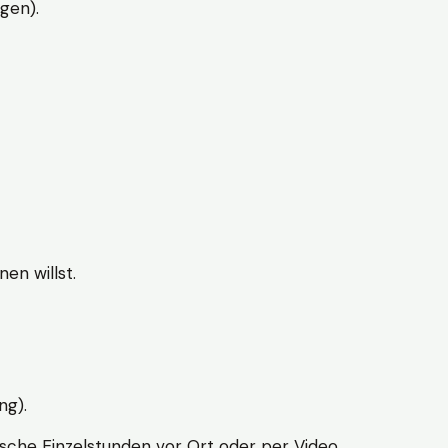
gen).
en willst.
ng).
sche Einzelstunden vor Ort oder per Video.