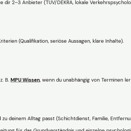
e dir 2–3 Anbieter (TÜV/DEKRA, lokale Verkehrspsycholo
rien (Qualifikation, seriöse Aussagen, klare Inhalte).
z. B.
MPU Wissen
, wenn du unabhängig von Terminen lern
d zu deinem Alltag passt (Schichtdienst, Familie, Entfernu
itung für das Grundverständnis und einzelne psychologi