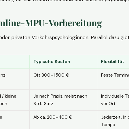
. Online-MPU-Vorbereitung
r privaten Verkehrspsycholog:innen. Parallel dazu gibt es
Typische Kosten
Flexibilität
enz
Oft 800–1.500 €
Feste Termin
l / kleine
Je nach Praxis, meist nach
Individuelle T
pen
Std.-Satz
vor Ort
ne
Ab ca. 200–400 €
Jederzeit, in
Tempo