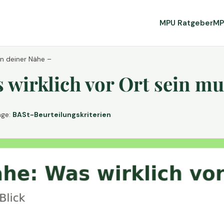
MPU Ratgeber
MP
in deiner Nähe –
wirklich vor Ort sein mu
age:
BASt-Beurteilungskriterien