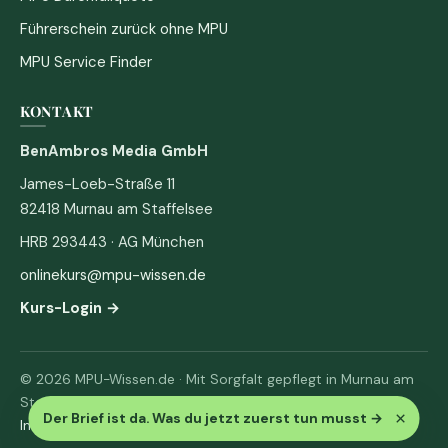
Führerschein zurück ohne MPU
MPU Service Finder
KONTAKT
BenAmbros Media GmbH
James-Loeb-Straße 11
82418 Murnau am Staffelsee
HRB 293443 · AG München
onlinekurs@mpu-wissen.de
Kurs-Login →
© 2026 MPU-Wissen.de · Mit Sorgfalt gepflegt in Murnau am
Staffelsee
×
Der Brief ist da. Was du jetzt zuerst tun musst
→
Impressum
·
Datenschutz & AGB