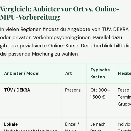
Vergleich: Anbieter vor Ort vs. Online-
MPU-Vorbereitung
In vielen Regionen findest du Angebote von TÜV, DEKRA
oder privaten Verkehrspsycholog:innen. Parallel dazu
gibt es spezialisierte Online-Kurse. Der Überblick hilft dir,
die passende Mischung zu wählen.
Typische
Anbieter / Modell
Art
Flexibi
Kosten
TÜV / DEKRA
Präsenz
Oft 800–
Feste
1.500 €
Termin
Grupp
Lokale
Einzel /
Je nach
Individ