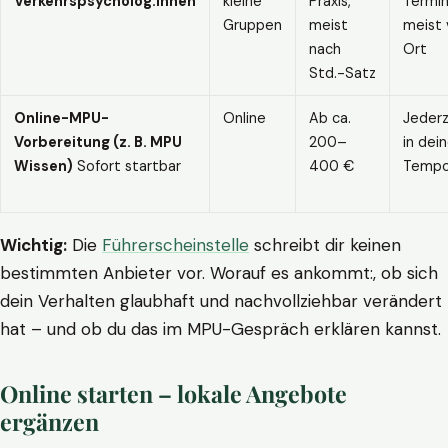
Verkehrspsycholog:innen
kleine
Praxis,
Termin
Gruppen
meist
meist 
nach
Ort
Std.-Satz
Online-MPU-
Online
Ab ca.
Jederz
Vorbereitung (z. B. MPU
200–
in dei
Wissen)
Sofort startbar
400 €
Temp
Wichtig:
Die
Führerscheinstelle
schreibt dir keinen
bestimmten Anbieter vor. Worauf es ankommt:, ob sich
dein Verhalten glaubhaft und nachvollziehbar verändert
hat – und ob du das im MPU-Gespräch erklären kannst.
Online starten – lokale Angebote
ergänzen