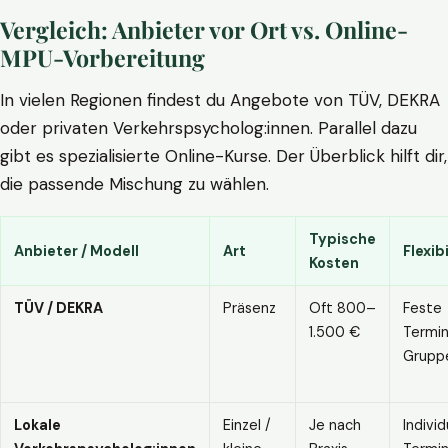
Vergleich: Anbieter vor Ort vs. Online-
MPU-Vorbereitung
In vielen Regionen findest du Angebote von TÜV, DEKRA
oder privaten Verkehrspsycholog:innen. Parallel dazu
gibt es spezialisierte Online-Kurse. Der Überblick hilft dir,
die passende Mischung zu wählen.
Typische
Anbieter / Modell
Art
Flexibi
Kosten
TÜV / DEKRA
Präsenz
Oft 800–
Feste
1.500 €
Termin
Grupp
Lokale
Einzel /
Je nach
Individ