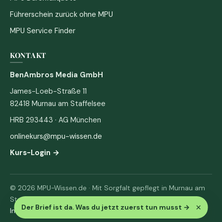
Führerschein zurück ohne MPU
MPU Service Finder
KONTAKT
BenAmbros Media GmbH
James-Loeb-Straße 11
82418 Murnau am Staffelsee
HRB 293443 · AG München
onlinekurs@mpu-wissen.de
Kurs-Login →
© 2026 MPU-Wissen.de · Mit Sorgfalt gepflegt in Murnau am
Staffelsee
×
Der Brief ist da. Was du jetzt zuerst tun musst
→
Impressum
·
Datenschutz & AGB