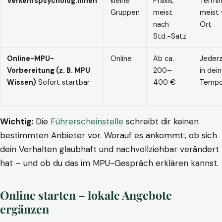
Verkehrspsycholog:innen
kleine
Praxis,
Termin
Gruppen
meist
meist 
nach
Ort
Std.-Satz
Online-MPU-
Online
Ab ca.
Jederz
Vorbereitung (z. B. MPU
200–
in dei
Wissen)
Sofort startbar
400 €
Temp
Wichtig:
Die
Führerscheinstelle
schreibt dir keinen
bestimmten Anbieter vor. Worauf es ankommt:, ob sich
dein Verhalten glaubhaft und nachvollziehbar verändert
hat – und ob du das im MPU-Gespräch erklären kannst.
Online starten – lokale Angebote
ergänzen