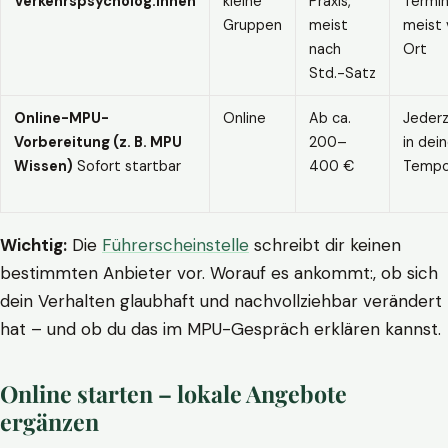
Verkehrspsycholog:innen
kleine
Praxis,
Termin
Gruppen
meist
meist 
nach
Ort
Std.-Satz
Online-MPU-
Online
Ab ca.
Jederz
Vorbereitung (z. B. MPU
200–
in dei
Wissen)
Sofort startbar
400 €
Temp
Wichtig:
Die
Führerscheinstelle
schreibt dir keinen
bestimmten Anbieter vor. Worauf es ankommt:, ob sich
dein Verhalten glaubhaft und nachvollziehbar verändert
hat – und ob du das im MPU-Gespräch erklären kannst.
Online starten – lokale Angebote
ergänzen