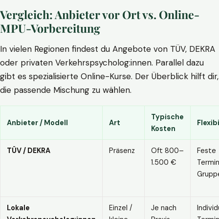
Vergleich: Anbieter vor Ort vs. Online-
MPU-Vorbereitung
In vielen Regionen findest du Angebote von TÜV, DEKRA
oder privaten Verkehrspsycholog:innen. Parallel dazu
gibt es spezialisierte Online-Kurse. Der Überblick hilft dir,
die passende Mischung zu wählen.
Typische
Anbieter / Modell
Art
Flexibi
Kosten
TÜV / DEKRA
Präsenz
Oft 800–
Feste
1.500 €
Termin
Grupp
Lokale
Einzel /
Je nach
Individ