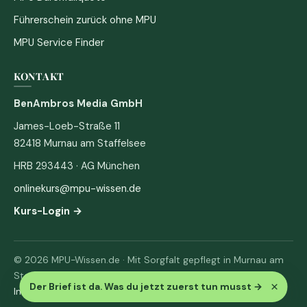
Führerschein zurück ohne MPU
MPU Service Finder
KONTAKT
BenAmbros Media GmbH
James-Loeb-Straße 11
82418 Murnau am Staffelsee
HRB 293443 · AG München
onlinekurs@mpu-wissen.de
Kurs-Login →
© 2026 MPU-Wissen.de · Mit Sorgfalt gepflegt in Murnau am
Staffelsee
×
Der Brief ist da. Was du jetzt zuerst tun musst
→
Impressum
·
Datenschutz & AGB