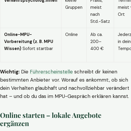
Verkehrspsycholog:innen
kleine
Praxis,
Termin
Gruppen
meist
meist 
nach
Ort
Std.-Satz
Online-MPU-
Online
Ab ca.
Jederz
Vorbereitung (z. B. MPU
200–
in dei
Wissen)
Sofort startbar
400 €
Temp
Wichtig:
Die
Führerscheinstelle
schreibt dir keinen
bestimmten Anbieter vor. Worauf es ankommt:, ob sich
dein Verhalten glaubhaft und nachvollziehbar verändert
hat – und ob du das im MPU-Gespräch erklären kannst.
Online starten – lokale Angebote
ergänzen