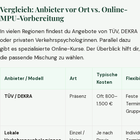
Vergleich: Anbieter vor Ort vs. Online-
MPU-Vorbereitung
In vielen Regionen findest du Angebote von TÜV, DEKRA
oder privaten Verkehrspsycholog:innen. Parallel dazu
gibt es spezialisierte Online-Kurse. Der Überblick hilft dir,
die passende Mischung zu wählen.
Typische
Anbieter / Modell
Art
Flexibi
Kosten
TÜV / DEKRA
Präsenz
Oft 800–
Feste
1.500 €
Termin
Grupp
Lokale
Einzel /
Je nach
Individ