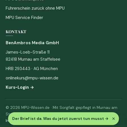
Führerschein zurück ohne MPU
MPU Service Finder
KONTAKT
BenAmbros Media GmbH
James-Loeb-Straße 11
82418 Murnau am Staffelsee
HRB 293443 · AG München
onlinekurs@mpu-wissen.de
Kurs-Login →
© 2026 MPU-Wissen.de · Mit Sorgfalt gepflegt in Murnau am
Staffelsee
×
Der Brief ist da. Was du jetzt zuerst tun musst
→
Impressum
·
Datenschutz & AGB