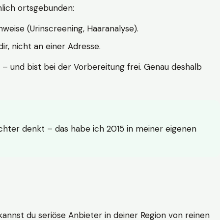
hlich ortsgebunden:
weise (Urinscreening, Haaranalyse).
r, nicht an einer Adresse.
 – und bist bei der Vorbereitung frei. Genau deshalb
achter denkt – das habe ich 2015 in meiner eigenen
n kannst du seriöse Anbieter in deiner Region von reinen