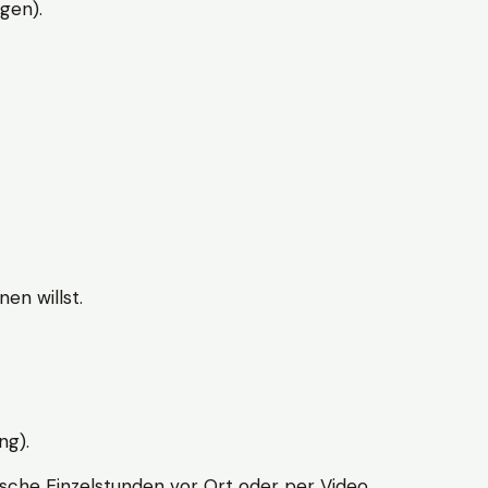
gen).
en willst.
ng).
sche Einzelstunden vor Ort oder per Video.