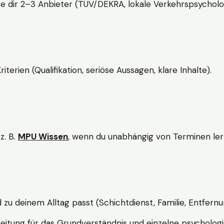
e dir 2–3 Anbieter (TÜV/DEKRA, lokale Verkehrspsycholo
rien (Qualifikation, seriöse Aussagen, klare Inhalte).
z. B.
MPU Wissen
, wenn du unabhängig von Terminen lern
d zu deinem Alltag passt (Schichtdienst, Familie, Entfernu
itung für das Grundverständnis und einzelne psychologi