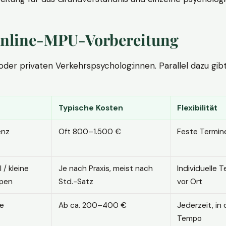
. Online-MPU-Vorbereitung
r privaten Verkehrspsycholog:innen. Parallel dazu gibt es
Typische Kosten
Flexibilität
enz
Oft 800–1.500 €
Feste Termin
l / kleine
Je nach Praxis, meist nach
Individuelle T
pen
Std.-Satz
vor Ort
ne
Ab ca. 200–400 €
Jederzeit, in
Tempo