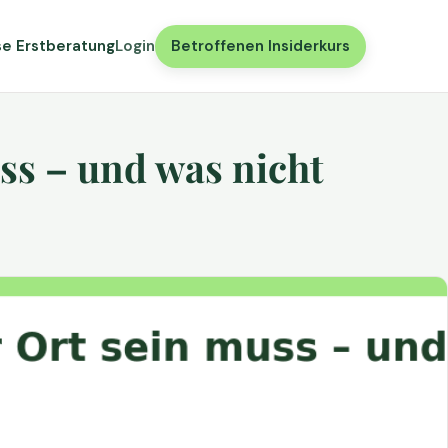
se Erstberatung
Login
Betroffenen Insiderkurs
ss – und was nicht