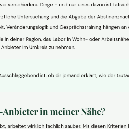
wei verschiedene Dinge – und nur eines davon ist tatsäc
ärztliche Untersuchung und die Abgabe der Abstinenznach
t, Veränderungslogik und Gesprächstraining hängen an di
le in deiner Region, das Labor in Wohn- oder Arbeitsnähe
n Anbieter im Umkreis zu nehmen.
 Ausschlaggebend ist, ob dir jemand erklärt, wie der Gut
-Anbieter in meiner Nähe?
bt, arbeitet wirklich fachlich sauber. Mit diesen Kriterie