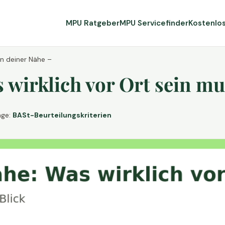
MPU Ratgeber
MPU Servicefinder
Kostenlo
in deiner Nähe –
wirklich vor Ort sein mu
age:
BASt-Beurteilungskriterien