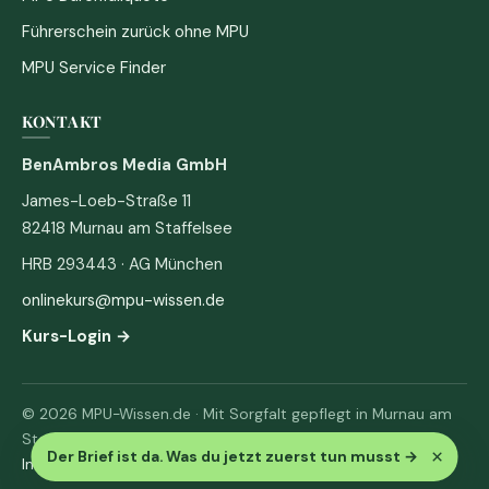
Führerschein zurück ohne MPU
MPU Service Finder
KONTAKT
BenAmbros Media GmbH
James-Loeb-Straße 11
82418 Murnau am Staffelsee
HRB 293443 · AG München
onlinekurs@mpu-wissen.de
Kurs-Login →
© 2026 MPU-Wissen.de · Mit Sorgfalt gepflegt in Murnau am
Staffelsee
×
Der Brief ist da. Was du jetzt zuerst tun musst
→
Impressum
·
Datenschutz & AGB