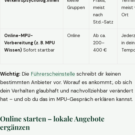
Verkehrspsycholog:innen
kleine
Praxis,
Termin
Gruppen
meist
meist 
nach
Ort
Std.-Satz
Online-MPU-
Online
Ab ca.
Jederz
Vorbereitung (z. B. MPU
200–
in dei
Wissen)
Sofort startbar
400 €
Temp
Wichtig:
Die
Führerscheinstelle
schreibt dir keinen
bestimmten Anbieter vor. Worauf es ankommt:, ob sich
dein Verhalten glaubhaft und nachvollziehbar verändert
hat – und ob du das im MPU-Gespräch erklären kannst.
Online starten – lokale Angebote
ergänzen