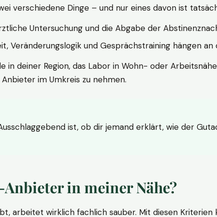
wei verschiedene Dinge – und nur eines davon ist tatsäc
ärztliche Untersuchung und die Abgabe der Abstinenznach
t, Veränderungslogik und Gesprächstraining hängen an di
le in deiner Region, das Labor in Wohn- oder Arbeitsnähe
n Anbieter im Umkreis zu nehmen.
 Ausschlaggebend ist, ob dir jemand erklärt, wie der Gut
-Anbieter in meiner Nähe?
bt, arbeitet wirklich fachlich sauber. Mit diesen Kriterie