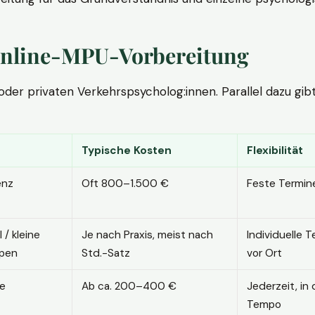
. Online-MPU-Vorbereitung
r privaten Verkehrspsycholog:innen. Parallel dazu gibt es
Typische Kosten
Flexibilität
enz
Oft 800–1.500 €
Feste Termin
l / kleine
Je nach Praxis, meist nach
Individuelle T
pen
Std.-Satz
vor Ort
ne
Ab ca. 200–400 €
Jederzeit, in
Tempo