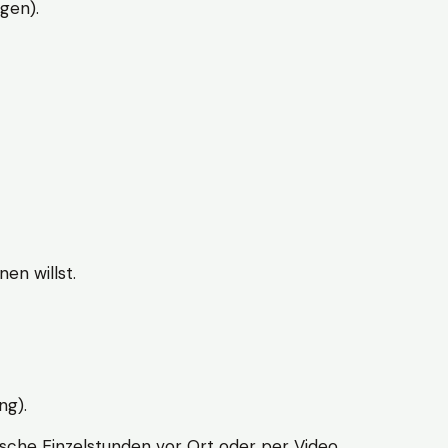
gen).
en willst.
ng).
sche Einzelstunden vor Ort oder per Video.