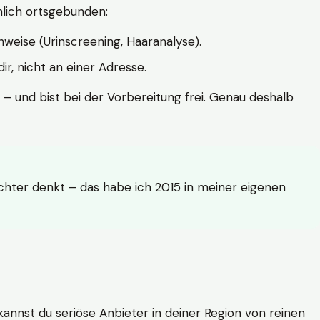
hlich ortsgebunden:
weise (Urinscreening, Haaranalyse).
r, nicht an einer Adresse.
 – und bist bei der Vorbereitung frei. Genau deshalb
achter denkt – das habe ich 2015 in meiner eigenen
n kannst du seriöse Anbieter in deiner Region von reinen