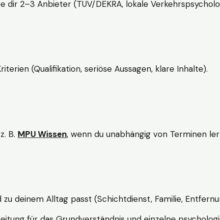
e dir 2–3 Anbieter (TÜV/DEKRA, lokale Verkehrspsycholo
rien (Qualifikation, seriöse Aussagen, klare Inhalte).
z. B.
MPU Wissen
, wenn du unabhängig von Terminen lern
d zu deinem Alltag passt (Schichtdienst, Familie, Entfernu
itung für das Grundverständnis und einzelne psychologi