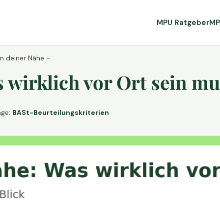
MPU Ratgeber
MP
in deiner Nähe –
wirklich vor Ort sein mu
age:
BASt-Beurteilungskriterien