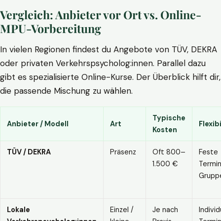
Vergleich: Anbieter vor Ort vs. Online-
MPU-Vorbereitung
In vielen Regionen findest du Angebote von TÜV, DEKRA
oder privaten Verkehrspsycholog:innen. Parallel dazu
gibt es spezialisierte Online-Kurse. Der Überblick hilft dir,
die passende Mischung zu wählen.
Typische
Anbieter / Modell
Art
Flexibi
Kosten
TÜV / DEKRA
Präsenz
Oft 800–
Feste
1.500 €
Termin
Grupp
Lokale
Einzel /
Je nach
Individ