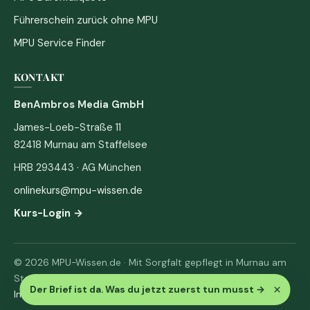
Führerschein zurück ohne MPU
MPU Service Finder
KONTAKT
BenAmbros Media GmbH
James-Loeb-Straße 11
82418 Murnau am Staffelsee
HRB 293443 · AG München
onlinekurs@mpu-wissen.de
Kurs-Login →
© 2026 MPU-Wissen.de · Mit Sorgfalt gepflegt in Murnau am
Staffelsee
×
Der Brief ist da. Was du jetzt zuerst tun musst
→
Impressum
·
Datenschutz & AGB