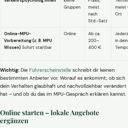
Verkehrspsycholog:innen
kleine
Praxis,
Termin
Gruppen
meist
meist 
nach
Ort
Std.-Satz
Online-MPU-
Online
Ab ca.
Jederz
Vorbereitung (z. B. MPU
200–
in dei
Wissen)
Sofort startbar
400 €
Temp
Wichtig:
Die
Führerscheinstelle
schreibt dir keinen
bestimmten Anbieter vor. Worauf es ankommt:, ob sich
dein Verhalten glaubhaft und nachvollziehbar verändert
hat – und ob du das im MPU-Gespräch erklären kannst.
Online starten – lokale Angebote
ergänzen