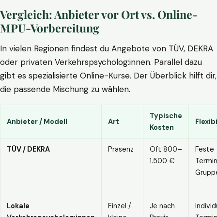
Vergleich: Anbieter vor Ort vs. Online-
MPU-Vorbereitung
In vielen Regionen findest du Angebote von TÜV, DEKRA
oder privaten Verkehrspsycholog:innen. Parallel dazu
gibt es spezialisierte Online-Kurse. Der Überblick hilft dir,
die passende Mischung zu wählen.
Typische
Anbieter / Modell
Art
Flexibi
Kosten
TÜV / DEKRA
Präsenz
Oft 800–
Feste
1.500 €
Termin
Grupp
Lokale
Einzel /
Je nach
Individ