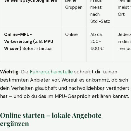
Verkehrspsycholog:innen
kleine
Praxis,
Termin
Gruppen
meist
meist 
nach
Ort
Std.-Satz
Online-MPU-
Online
Ab ca.
Jederz
Vorbereitung (z. B. MPU
200–
in dei
Wissen)
Sofort startbar
400 €
Temp
Wichtig:
Die
Führerscheinstelle
schreibt dir keinen
bestimmten Anbieter vor. Worauf es ankommt:, ob sich
dein Verhalten glaubhaft und nachvollziehbar verändert
hat – und ob du das im MPU-Gespräch erklären kannst.
Online starten – lokale Angebote
ergänzen