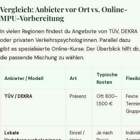
Vergleich: Anbieter vor Ort vs. Online-
MPU-Vorbereitung
In vielen Regionen findest du Angebote von TÜV, DEKRA
oder privaten Verkehrspsycholog:innen. Parallel dazu
gibt es spezialisierte Online-Kurse. Der Überblick hilft dir,
die passende Mischung zu wählen.
Typische
Anbieter / Modell
Art
Flexibi
Kosten
TÜV / DEKRA
Präsenz
Oft 800–
Feste
1.500 €
Termin
Grupp
Lokale
Einzel /
Je nach
Individ