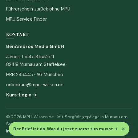
Führerschein zurück ohne MPU
MPU Service Finder
KONTAKT
BenAmbros Media GmbH
James-Loeb-Straße 11
82418 Murnau am Staffelsee
HRB 293443 · AG München
onlinekurs@mpu-wissen.de
Kurs-Login →
© 2026 MPU-Wissen.de · Mit Sorgfalt gepflegt in Murnau am
Staffelsee
×
Der Brief ist da. Was du jetzt zuerst tun musst
→
Impressum
·
Datenschutz & AGB