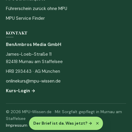
Führerschein zurück ohne MPU
MPU Service Finder
KONTAKT
BenAmbros Media GmbH
James-Loeb-Straße 11
82418 Murnau am Staffelsee
HRB 293443 · AG München
onlinekurs@mpu-wissen.de
Kurs-Login →
© 2026 MPU-Wissen.de · Mit Sorgfalt gepflegt in Murnau am
Staffelsee
×
Der Brief ist da. Was jetzt?
→
Impressum
·
Datenschutz & AGB