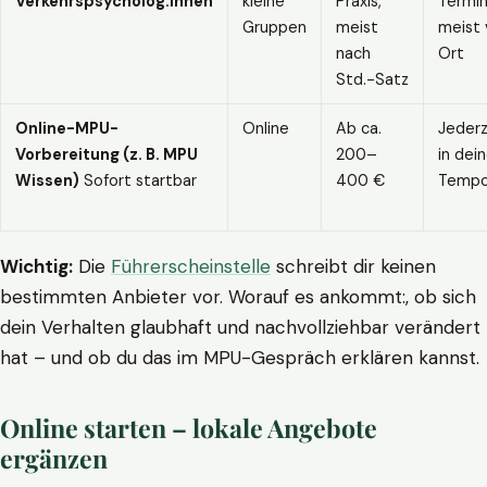
Verkehrspsycholog:innen
kleine
Praxis,
Termin
Gruppen
meist
meist 
nach
Ort
Std.-Satz
Online-MPU-
Online
Ab ca.
Jederz
Vorbereitung (z. B. MPU
200–
in dei
Wissen)
Sofort startbar
400 €
Temp
Wichtig:
Die
Führerscheinstelle
schreibt dir keinen
bestimmten Anbieter vor. Worauf es ankommt:, ob sich
dein Verhalten glaubhaft und nachvollziehbar verändert
hat – und ob du das im MPU-Gespräch erklären kannst.
Online starten – lokale Angebote
ergänzen