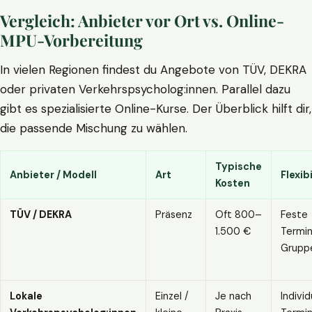
Vergleich: Anbieter vor Ort vs. Online-
MPU-Vorbereitung
In vielen Regionen findest du Angebote von TÜV, DEKRA
oder privaten Verkehrspsycholog:innen. Parallel dazu
gibt es spezialisierte Online-Kurse. Der Überblick hilft dir,
die passende Mischung zu wählen.
Typische
Anbieter / Modell
Art
Flexibi
Kosten
TÜV / DEKRA
Präsenz
Oft 800–
Feste
1.500 €
Termin
Grupp
Lokale
Einzel /
Je nach
Individ