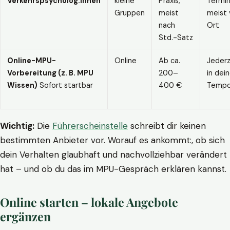
Verkehrspsycholog:innen
kleine
Praxis,
Termin
Gruppen
meist
meist 
nach
Ort
Std.-Satz
Online-MPU-
Online
Ab ca.
Jederz
Vorbereitung (z. B. MPU
200–
in dei
Wissen)
Sofort startbar
400 €
Temp
Wichtig:
Die
Führerscheinstelle
schreibt dir keinen
bestimmten Anbieter vor. Worauf es ankommt:, ob sich
dein Verhalten glaubhaft und nachvollziehbar verändert
hat – und ob du das im MPU-Gespräch erklären kannst.
Online starten – lokale Angebote
ergänzen