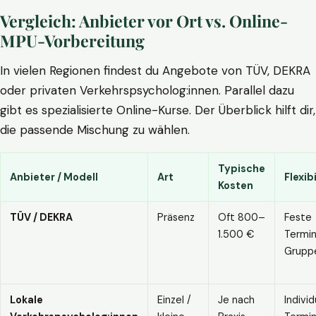
Vergleich: Anbieter vor Ort vs. Online-
MPU-Vorbereitung
In vielen Regionen findest du Angebote von TÜV, DEKRA
oder privaten Verkehrspsycholog:innen. Parallel dazu
gibt es spezialisierte Online-Kurse. Der Überblick hilft dir,
die passende Mischung zu wählen.
Typische
Anbieter / Modell
Art
Flexibi
Kosten
TÜV / DEKRA
Präsenz
Oft 800–
Feste
1.500 €
Termin
Grupp
Lokale
Einzel /
Je nach
Individ