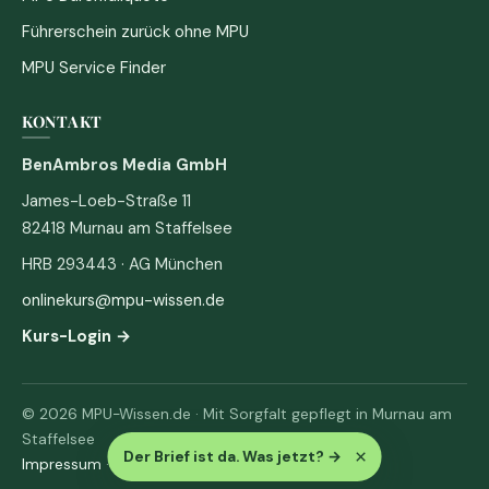
Führerschein zurück ohne MPU
MPU Service Finder
KONTAKT
BenAmbros Media GmbH
James-Loeb-Straße 11
82418 Murnau am Staffelsee
HRB 293443 · AG München
onlinekurs@mpu-wissen.de
Kurs-Login →
© 2026 MPU-Wissen.de · Mit Sorgfalt gepflegt in Murnau am
Staffelsee
×
Der Brief ist da. Was jetzt?
→
Impressum
·
Datenschutz & AGB