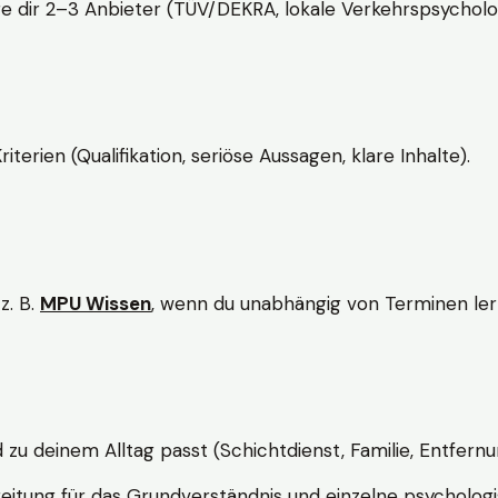
e dir 2–3 Anbieter (TÜV/DEKRA, lokale Verkehrspsycholo
rien (Qualifikation, seriöse Aussagen, klare Inhalte).
z. B.
MPU Wissen
, wenn du unabhängig von Terminen lern
d zu deinem Alltag passt (Schichtdienst, Familie, Entfernu
itung für das Grundverständnis und einzelne psychologi