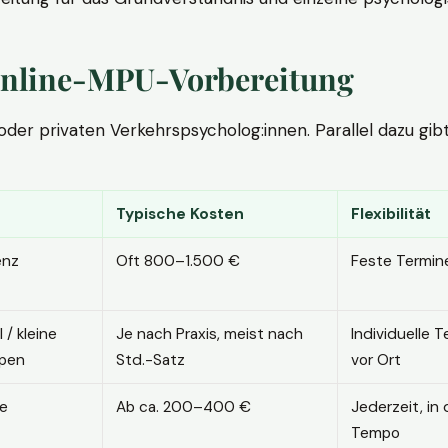
. Online-MPU-Vorbereitung
r privaten Verkehrspsycholog:innen. Parallel dazu gibt es
Typische Kosten
Flexibilität
enz
Oft 800–1.500 €
Feste Termin
l / kleine
Je nach Praxis, meist nach
Individuelle T
pen
Std.-Satz
vor Ort
ne
Ab ca. 200–400 €
Jederzeit, in
Tempo