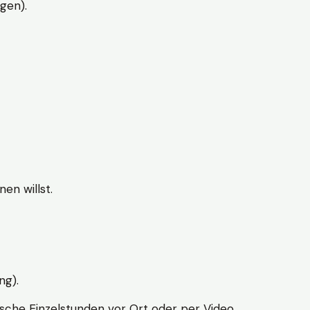
gen).
en willst.
ng).
sche Einzelstunden vor Ort oder per Video.