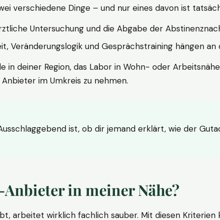
wei verschiedene Dinge – und nur eines davon ist tatsäc
ärztliche Untersuchung und die Abgabe der Abstinenznach
t, Veränderungslogik und Gesprächstraining hängen an di
le in deiner Region, das Labor in Wohn- oder Arbeitsnähe
n Anbieter im Umkreis zu nehmen.
 Ausschlaggebend ist, ob dir jemand erklärt, wie der Gut
-Anbieter in meiner Nähe?
bt, arbeitet wirklich fachlich sauber. Mit diesen Kriterie