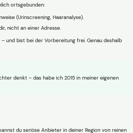
hlich ortsgebunden:
weise (Urinscreening, Haaranalyse).
r, nicht an einer Adresse.
 – und bist bei der Vorbereitung frei. Genau deshalb
achter denkt – das habe ich 2015 in meiner eigenen
n kannst du seriöse Anbieter in deiner Region von reinen