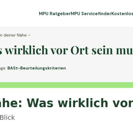
MPU Ratgeber
MPU Servicefinder
Kostenlo
in deiner Nähe –
wirklich vor Ort sein mu
age:
BASt-Beurteilungskriterien