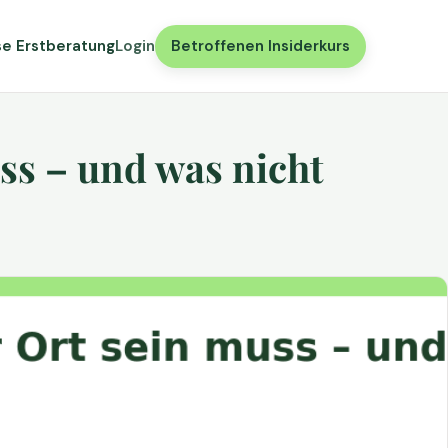
se Erstberatung
Login
Betroffenen Insiderkurs
ss – und was nicht