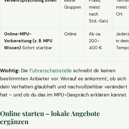
Verkehrspsycholog:innen
kleine
Praxis,
Termin
Gruppen
meist
meist 
nach
Ort
Std.-Satz
Online-MPU-
Online
Ab ca.
Jederz
Vorbereitung (z. B. MPU
200–
in dei
Wissen)
Sofort startbar
400 €
Temp
Wichtig:
Die
Führerscheinstelle
schreibt dir keinen
bestimmten Anbieter vor. Worauf es ankommt:, ob sich
dein Verhalten glaubhaft und nachvollziehbar verändert
hat – und ob du das im MPU-Gespräch erklären kannst.
Online starten – lokale Angebote
ergänzen