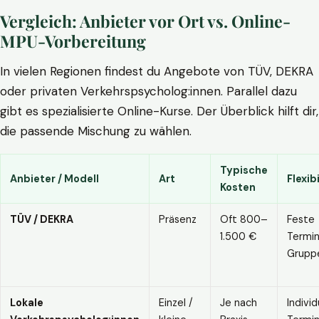
Vergleich: Anbieter vor Ort vs. Online-
MPU-Vorbereitung
In vielen Regionen findest du Angebote von TÜV, DEKRA
oder privaten Verkehrspsycholog:innen. Parallel dazu
gibt es spezialisierte Online-Kurse. Der Überblick hilft dir,
die passende Mischung zu wählen.
Typische
Anbieter / Modell
Art
Flexibi
Kosten
TÜV / DEKRA
Präsenz
Oft 800–
Feste
1.500 €
Termin
Grupp
Lokale
Einzel /
Je nach
Individ