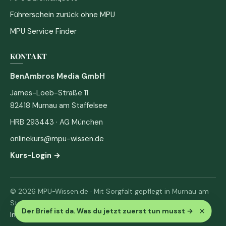
Führerschein zurück ohne MPU
MPU Service Finder
KONTAKT
BenAmbros Media GmbH
James-Loeb-Straße 11
82418 Murnau am Staffelsee
HRB 293443 · AG München
onlinekurs@mpu-wissen.de
Kurs-Login →
© 2026 MPU-Wissen.de · Mit Sorgfalt gepflegt in Murnau am
Staffelsee
×
Der Brief ist da. Was du jetzt zuerst tun musst
→
Impressum
·
Datenschutz & AGB