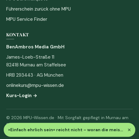
Führerschein zurück ohne MPU
MPU Service Finder
KONTAKT
BenAmbros Media GmbH
James-Loeb-Straße 11
82418 Murnau am Staffelsee
HRB 293443 · AG München
onlinekurs@mpu-wissen.de
Kurs-Login →
© 2026 MPU-Wissen.de · Mit Sorgfalt gepflegt in Murnau am
Staffelsee
×
»Einfach ehrlich sein« reicht nicht – woran die meisten durchfallen
Impressum
·
Datenschutz & AGB