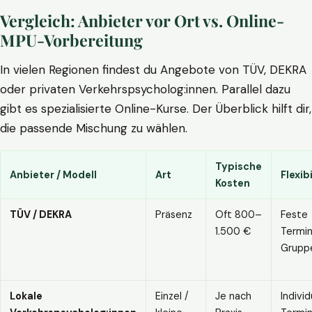
Vergleich: Anbieter vor Ort vs. Online-
MPU-Vorbereitung
In vielen Regionen findest du Angebote von TÜV, DEKRA
oder privaten Verkehrspsycholog:innen. Parallel dazu
gibt es spezialisierte Online-Kurse. Der Überblick hilft dir,
die passende Mischung zu wählen.
Typische
Anbieter / Modell
Art
Flexibi
Kosten
TÜV / DEKRA
Präsenz
Oft 800–
Feste
1.500 €
Termin
Grupp
Lokale
Einzel /
Je nach
Individ