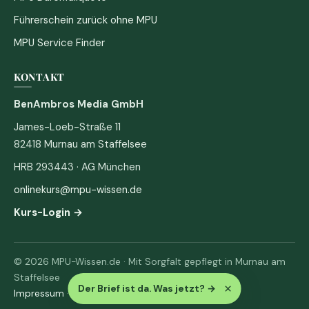
Führerschein zurück ohne MPU
MPU Service Finder
KONTAKT
BenAmbros Media GmbH
James-Loeb-Straße 11
82418 Murnau am Staffelsee
HRB 293443 · AG München
onlinekurs@mpu-wissen.de
Kurs-Login →
© 2026 MPU-Wissen.de · Mit Sorgfalt gepflegt in Murnau am
Staffelsee
×
Der Brief ist da. Was jetzt?
→
Impressum
·
Datenschutz & AGB