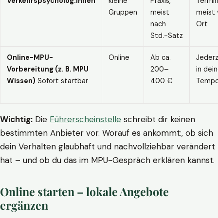
Verkehrspsycholog:innen
kleine
Praxis,
Termin
Gruppen
meist
meist 
nach
Ort
Std.-Satz
Online-MPU-
Online
Ab ca.
Jederz
Vorbereitung (z. B. MPU
200–
in dei
Wissen)
Sofort startbar
400 €
Temp
Wichtig:
Die
Führerscheinstelle
schreibt dir keinen
bestimmten Anbieter vor. Worauf es ankommt:, ob sich
dein Verhalten glaubhaft und nachvollziehbar verändert
hat – und ob du das im MPU-Gespräch erklären kannst.
Online starten – lokale Angebote
ergänzen