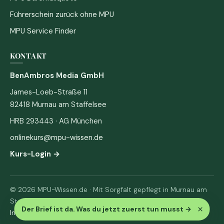
Führerschein zurück ohne MPU
MPU Service Finder
KONTAKT
BenAmbros Media GmbH
James-Loeb-Straße 11
82418 Murnau am Staffelsee
HRB 293443 · AG München
onlinekurs@mpu-wissen.de
Kurs-Login →
© 2026 MPU-Wissen.de · Mit Sorgfalt gepflegt in Murnau am
Staffelsee
×
Der Brief ist da. Was du jetzt zuerst tun musst
→
Impressum
·
Datenschutz & AGB