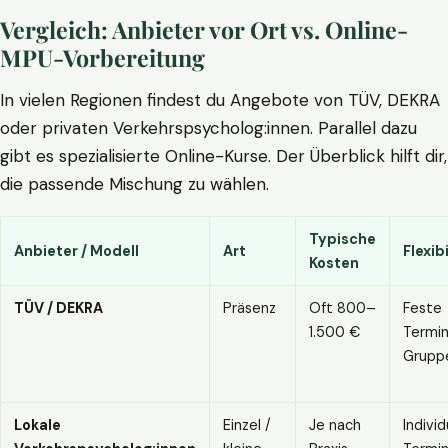
Vergleich: Anbieter vor Ort vs. Online-
MPU-Vorbereitung
In vielen Regionen findest du Angebote von TÜV, DEKRA
oder privaten Verkehrspsycholog:innen. Parallel dazu
gibt es spezialisierte Online-Kurse. Der Überblick hilft dir,
die passende Mischung zu wählen.
Typische
Anbieter / Modell
Art
Flexibi
Kosten
TÜV / DEKRA
Präsenz
Oft 800–
Feste
1.500 €
Termin
Grupp
Lokale
Einzel /
Je nach
Individ