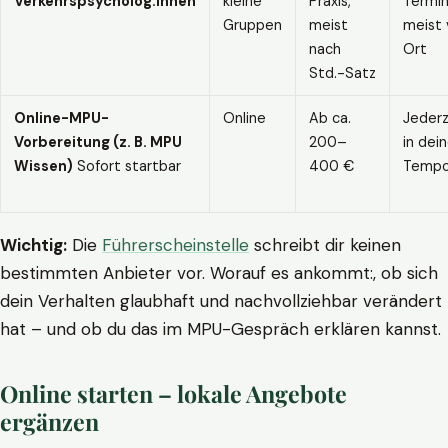
Verkehrspsycholog:innen
kleine
Praxis,
Termin
Gruppen
meist
meist 
nach
Ort
Std.-Satz
Online-MPU-
Online
Ab ca.
Jederz
Vorbereitung (z. B. MPU
200–
in dei
Wissen)
Sofort startbar
400 €
Temp
Wichtig:
Die
Führerscheinstelle
schreibt dir keinen
bestimmten Anbieter vor. Worauf es ankommt:, ob sich
dein Verhalten glaubhaft und nachvollziehbar verändert
hat – und ob du das im MPU-Gespräch erklären kannst.
Online starten – lokale Angebote
ergänzen