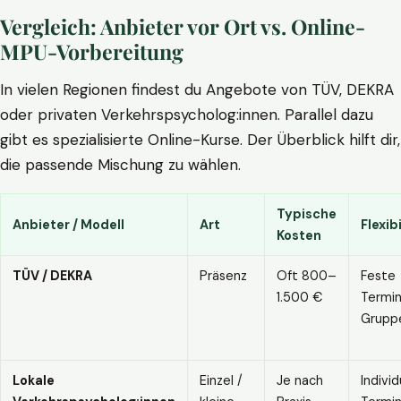
Vergleich: Anbieter vor Ort vs. Online-
MPU-Vorbereitung
In vielen Regionen findest du Angebote von TÜV, DEKRA
oder privaten Verkehrspsycholog:innen. Parallel dazu
gibt es spezialisierte Online-Kurse. Der Überblick hilft dir,
die passende Mischung zu wählen.
Typische
Anbieter / Modell
Art
Flexibi
Kosten
TÜV / DEKRA
Präsenz
Oft 800–
Feste
1.500 €
Termin
Grupp
Lokale
Einzel /
Je nach
Individ