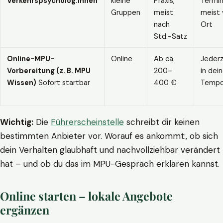
Verkehrspsycholog:innen
kleine
Praxis,
Termin
Gruppen
meist
meist 
nach
Ort
Std.-Satz
Online-MPU-
Online
Ab ca.
Jederz
Vorbereitung (z. B. MPU
200–
in dei
Wissen)
Sofort startbar
400 €
Temp
Wichtig:
Die
Führerscheinstelle
schreibt dir keinen
bestimmten Anbieter vor. Worauf es ankommt:, ob sich
dein Verhalten glaubhaft und nachvollziehbar verändert
hat – und ob du das im MPU-Gespräch erklären kannst.
Online starten – lokale Angebote
ergänzen