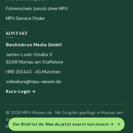
Führerschein zurück ohne MPU
MPU Service Finder
KONTAKT
BenAmbros Media GmbH
James-Loeb-Straße 11
82418 Murnau am Staffelsee
HRB 293443 · AG München
onlinekurs@mpu-wissen.de
Kurs-Login →
© 2026 MPU-Wissen.de · Mit Sorgfalt gepflegt in Murnau am
Staffelsee
×
Der Brief ist da. Was du jetzt zuerst tun musst
→
Impressum
·
Datenschutz & AGB