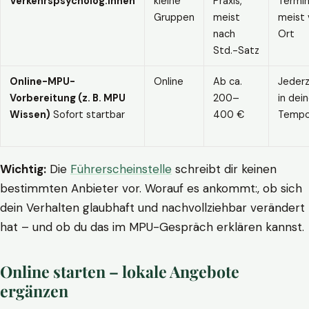
Verkehrspsycholog:innen
kleine
Praxis,
Termin
Gruppen
meist
meist 
nach
Ort
Std.-Satz
Online-MPU-
Online
Ab ca.
Jederz
Vorbereitung (z. B. MPU
200–
in dei
Wissen)
Sofort startbar
400 €
Temp
Wichtig:
Die
Führerscheinstelle
schreibt dir keinen
bestimmten Anbieter vor. Worauf es ankommt:, ob sich
dein Verhalten glaubhaft und nachvollziehbar verändert
hat – und ob du das im MPU-Gespräch erklären kannst.
Online starten – lokale Angebote
ergänzen