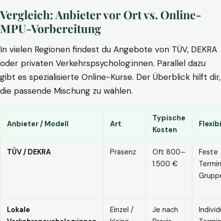
Vergleich: Anbieter vor Ort vs. Online-
MPU-Vorbereitung
In vielen Regionen findest du Angebote von TÜV, DEKRA
oder privaten Verkehrspsycholog:innen. Parallel dazu
gibt es spezialisierte Online-Kurse. Der Überblick hilft dir,
die passende Mischung zu wählen.
Typische
Anbieter / Modell
Art
Flexibi
Kosten
TÜV / DEKRA
Präsenz
Oft 800–
Feste
1.500 €
Termin
Grupp
Lokale
Einzel /
Je nach
Individ