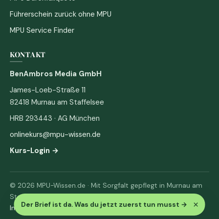
Führerschein zurück ohne MPU
MPU Service Finder
KONTAKT
BenAmbros Media GmbH
James-Loeb-Straße 11
82418 Murnau am Staffelsee
HRB 293443 · AG München
onlinekurs@mpu-wissen.de
Kurs-Login →
© 2026 MPU-Wissen.de · Mit Sorgfalt gepflegt in Murnau am
Staffelsee
×
Der Brief ist da. Was du jetzt zuerst tun musst
→
Impressum
·
Datenschutz & AGB