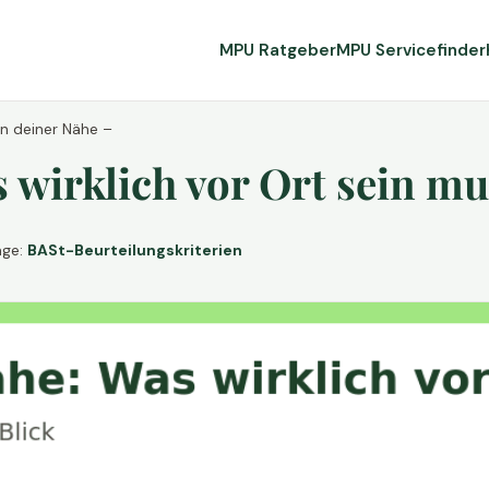
MPU Ratgeber
MPU Servicefinder
in deiner Nähe –
wirklich vor Ort sein mu
age:
BASt-Beurteilungskriterien