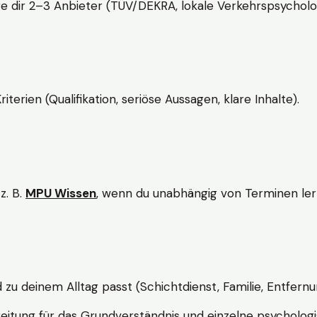
e dir 2–3 Anbieter (TÜV/DEKRA, lokale Verkehrspsycholo
rien (Qualifikation, seriöse Aussagen, klare Inhalte).
z. B.
MPU Wissen
, wenn du unabhängig von Terminen lern
d zu deinem Alltag passt (Schichtdienst, Familie, Entfernu
itung für das Grundverständnis und einzelne psychologi