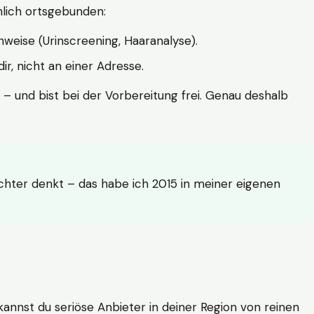
hlich ortsgebunden:
weise (Urinscreening, Haaranalyse).
r, nicht an einer Adresse.
 – und bist bei der Vorbereitung frei. Genau deshalb
achter denkt – das habe ich 2015 in meiner eigenen
n kannst du seriöse Anbieter in deiner Region von reinen