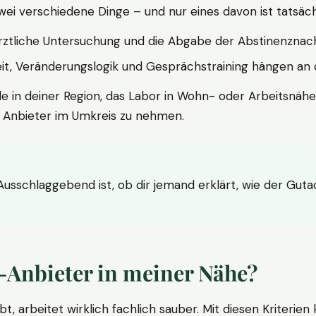
wei verschiedene Dinge – und nur eines davon ist tatsäc
ärztliche Untersuchung und die Abgabe der Abstinenznach
t, Veränderungslogik und Gesprächstraining hängen an di
le in deiner Region, das Labor in Wohn- oder Arbeitsnähe
n Anbieter im Umkreis zu nehmen.
 Ausschlaggebend ist, ob dir jemand erklärt, wie der Gut
-Anbieter in meiner Nähe?
bt, arbeitet wirklich fachlich sauber. Mit diesen Kriterie