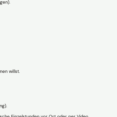
gen).
en willst.
ng).
sche Einzelstunden vor Ort oder per Video.