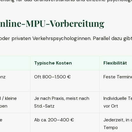
. Online-MPU-Vorbereitung
r privaten Verkehrspsycholog:innen. Parallel dazu gibt es
Typische Kosten
Flexibilität
enz
Oft 800–1.500 €
Feste Termin
l / kleine
Je nach Praxis, meist nach
Individuelle T
pen
Std.-Satz
vor Ort
ne
Ab ca. 200–400 €
Jederzeit, in
Tempo