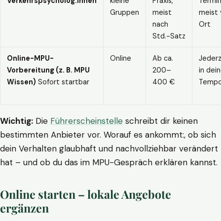
Verkehrspsycholog:innen
kleine
Praxis,
Termin
Gruppen
meist
meist 
nach
Ort
Std.-Satz
Online-MPU-
Online
Ab ca.
Jederz
Vorbereitung (z. B. MPU
200–
in dei
Wissen)
Sofort startbar
400 €
Temp
Wichtig:
Die
Führerscheinstelle
schreibt dir keinen
bestimmten Anbieter vor. Worauf es ankommt:, ob sich
dein Verhalten glaubhaft und nachvollziehbar verändert
hat – und ob du das im MPU-Gespräch erklären kannst.
Online starten – lokale Angebote
ergänzen