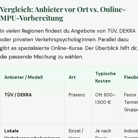
Vergleich: Anbieter vor Ort vs. Online-
MPU-Vorbereitung
In vielen Regionen findest du Angebote von TÜV, DEKRA
oder privaten Verkehrspsycholog:innen. Parallel dazu
gibt es spezialisierte Online-Kurse. Der Überblick hilft dir,
die passende Mischung zu wählen.
Typische
Anbieter / Modell
Art
Flexibi
Kosten
TÜV / DEKRA
Präsenz
Oft 800–
Feste
1.500 €
Termin
Grupp
Lokale
Einzel /
Je nach
Individ