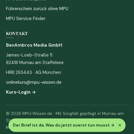
Führerschein zurück ohne MPU
MPU Service Finder
KONTAKT
BenAmbros Media GmbH
James-Loeb-Straße 11
82418 Murnau am Staffelsee
HRB 293443 · AG München
onlinekurs@mpu-wissen.de
Kurs-Login →
© 2026 MPU-Wissen.de · Mit Sorgfalt gepflegt in Murnau am
Staffelsee
×
Der Brief ist da. Was du jetzt zuerst tun musst
→
Impressum
·
Datenschutz & AGB