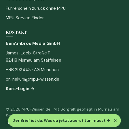
Führerschein zurück ohne MPU
MPU Service Finder
KONTAKT
BenAmbros Media GmbH
James-Loeb-Straße 11
82418 Murnau am Staffelsee
HRB 293443 · AG München
onlinekurs@mpu-wissen.de
Kurs-Login →
© 2026 MPU-Wissen.de · Mit Sorgfalt gepflegt in Murnau am
Staffelsee
×
Der Brief ist da. Was du jetzt zuerst tun musst
→
Impressum
·
Datenschutz & AGB