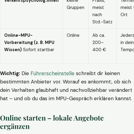
Verkehrspsycholog:innen
kleine
Praxis,
Termin
Gruppen
meist
meist 
nach
Ort
Std.-Satz
Online-MPU-
Online
Ab ca.
Jederz
Vorbereitung (z. B. MPU
200–
in dei
Wissen)
Sofort startbar
400 €
Temp
Wichtig:
Die
Führerscheinstelle
schreibt dir keinen
bestimmten Anbieter vor. Worauf es ankommt:, ob sich
dein Verhalten glaubhaft und nachvollziehbar verändert
hat – und ob du das im MPU-Gespräch erklären kannst.
Online starten – lokale Angebote
ergänzen