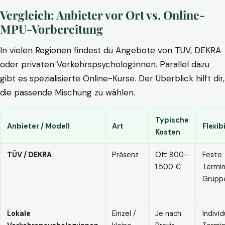
Vergleich: Anbieter vor Ort vs. Online-
MPU-Vorbereitung
In vielen Regionen findest du Angebote von TÜV, DEKRA
oder privaten Verkehrspsycholog:innen. Parallel dazu
gibt es spezialisierte Online-Kurse. Der Überblick hilft dir,
die passende Mischung zu wählen.
Typische
Anbieter / Modell
Art
Flexibi
Kosten
TÜV / DEKRA
Präsenz
Oft 800–
Feste
1.500 €
Termin
Grupp
Lokale
Einzel /
Je nach
Individ