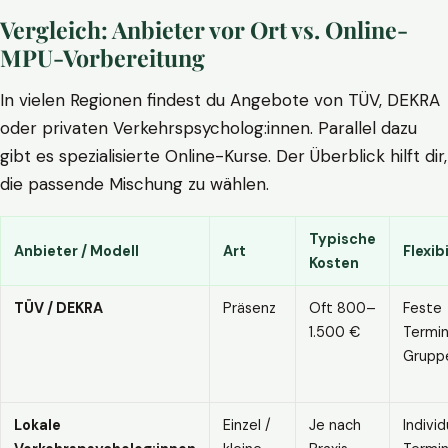
Vergleich: Anbieter vor Ort vs. Online-
MPU-Vorbereitung
In vielen Regionen findest du Angebote von TÜV, DEKRA
oder privaten Verkehrspsycholog:innen. Parallel dazu
gibt es spezialisierte Online-Kurse. Der Überblick hilft dir,
die passende Mischung zu wählen.
Typische
Anbieter / Modell
Art
Flexibi
Kosten
TÜV / DEKRA
Präsenz
Oft 800–
Feste
1.500 €
Termin
Grupp
Lokale
Einzel /
Je nach
Individ