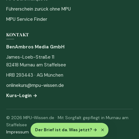
Führerschein zurück ohne MPU
MPU Service Finder
KONTAKT
BenAmbros Media GmbH
James-Loeb-Straße 11
82418 Murnau am Staffelsee
HRB 293443 · AG München
onlinekurs@mpu-wissen.de
Kurs-Login →
© 2026 MPU-Wissen.de · Mit Sorgfalt gepflegt in Murnau am
Staffelsee
×
Der Brief ist da. Was jetzt?
→
Impressum
·
Datenschutz & AGB