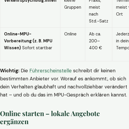
Verkehrspsycholog:innen
kleine
Praxis,
Termin
Gruppen
meist
meist 
nach
Ort
Std.-Satz
Online-MPU-
Online
Ab ca.
Jederz
Vorbereitung (z. B. MPU
200–
in dei
Wissen)
Sofort startbar
400 €
Temp
Wichtig:
Die
Führerscheinstelle
schreibt dir keinen
bestimmten Anbieter vor. Worauf es ankommt:, ob sich
dein Verhalten glaubhaft und nachvollziehbar verändert
hat – und ob du das im MPU-Gespräch erklären kannst.
Online starten – lokale Angebote
ergänzen