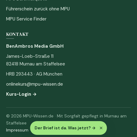
Führerschein zurück ohne MPU
MPU Service Finder
KONTAKT
BenAmbros Media GmbH
James-Loeb-Straße 11
82418 Murnau am Staffelsee
HRB 293443 · AG München
onlinekurs@mpu-wissen.de
Kurs-Login →
© 2026 MPU-Wissen.de · Mit Sorgfalt gepflegt in Murnau am
Staffelsee
×
Der Brief ist da. Was jetzt?
→
Impressum
·
Datenschutz & AGB