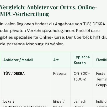
Vergleich: Anbieter vor Ort vs. Online-
MPU-Vorbereitung
In vielen Regionen findest du Angebote von TÜV, DEKRA
oder privaten Verkehrspsycholog:innen. Parallel dazu
gibt es spezialisierte Online-Kurse. Der Überblick hilft dir,
die passende Mischung zu wählen.
Typische
Anbieter / Modell
Art
Flexibi
Kosten
TÜV / DEKRA
Präsenz
Oft 800–
Feste
1.500 €
Termin
Grupp
Lokale
Einzel /
Je nach
Individ