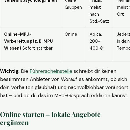
Verkehrspsycholog:innen
kleine
Praxis,
Termin
Gruppen
meist
meist 
nach
Ort
Std.-Satz
Online-MPU-
Online
Ab ca.
Jederz
Vorbereitung (z. B. MPU
200–
in dei
Wissen)
Sofort startbar
400 €
Temp
Wichtig:
Die
Führerscheinstelle
schreibt dir keinen
bestimmten Anbieter vor. Worauf es ankommt:, ob sich
dein Verhalten glaubhaft und nachvollziehbar verändert
hat – und ob du das im MPU-Gespräch erklären kannst.
Online starten – lokale Angebote
ergänzen