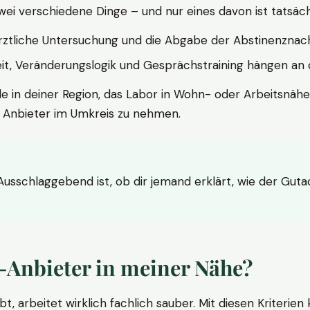
wei verschiedene Dinge – und nur eines davon ist tatsäc
ärztliche Untersuchung und die Abgabe der Abstinenznach
t, Veränderungslogik und Gesprächstraining hängen an di
le in deiner Region, das Labor in Wohn- oder Arbeitsnähe
n Anbieter im Umkreis zu nehmen.
 Ausschlaggebend ist, ob dir jemand erklärt, wie der Gut
-Anbieter in meiner Nähe?
bt, arbeitet wirklich fachlich sauber. Mit diesen Kriterie