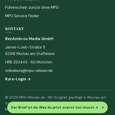
Führerschein zurück ohne MPU
MPU Service Finder
KONTAKT
BenAmbros Media GmbH
James-Loeb-Straße 11
82418 Murnau am Staffelsee
HRB 293443 · AG München
onlinekurs@mpu-wissen.de
Kurs-Login →
© 2026 MPU-Wissen.de · Mit Sorgfalt gepflegt in Murnau am
Staffelsee
×
Der Brief ist da. Was du jetzt zuerst tun musst
→
Impressum
·
Datenschutz & AGB