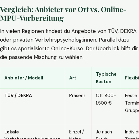
Vergleich: Anbieter vor Ort vs. Online-
MPU-Vorbereitung
In vielen Regionen findest du Angebote von TÜV, DEKRA
oder privaten Verkehrspsycholog:innen. Parallel dazu
gibt es spezialisierte Online-Kurse. Der Überblick hilft dir,
die passende Mischung zu wählen.
Typische
Anbieter / Modell
Art
Flexibi
Kosten
TÜV / DEKRA
Präsenz
Oft 800–
Feste
1.500 €
Termin
Grupp
Lokale
Einzel /
Je nach
Individ