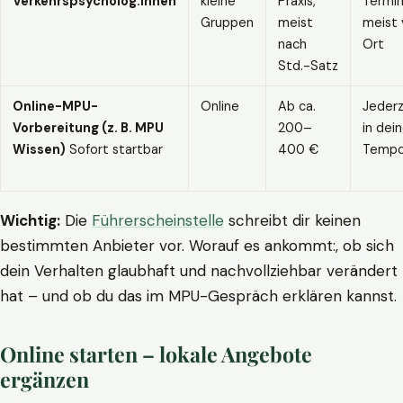
Verkehrspsycholog:innen
kleine
Praxis,
Termin
Gruppen
meist
meist 
nach
Ort
Std.-Satz
Online-MPU-
Online
Ab ca.
Jederz
Vorbereitung (z. B. MPU
200–
in dei
Wissen)
Sofort startbar
400 €
Temp
Wichtig:
Die
Führerscheinstelle
schreibt dir keinen
bestimmten Anbieter vor. Worauf es ankommt:, ob sich
dein Verhalten glaubhaft und nachvollziehbar verändert
hat – und ob du das im MPU-Gespräch erklären kannst.
Online starten – lokale Angebote
ergänzen