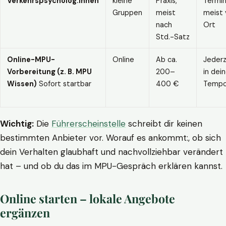
Verkehrspsycholog:innen
kleine
Praxis,
Termin
Gruppen
meist
meist 
nach
Ort
Std.-Satz
Online-MPU-
Online
Ab ca.
Jederz
Vorbereitung (z. B. MPU
200–
in dei
Wissen)
Sofort startbar
400 €
Temp
Wichtig:
Die
Führerscheinstelle
schreibt dir keinen
bestimmten Anbieter vor. Worauf es ankommt:, ob sich
dein Verhalten glaubhaft und nachvollziehbar verändert
hat – und ob du das im MPU-Gespräch erklären kannst.
Online starten – lokale Angebote
ergänzen