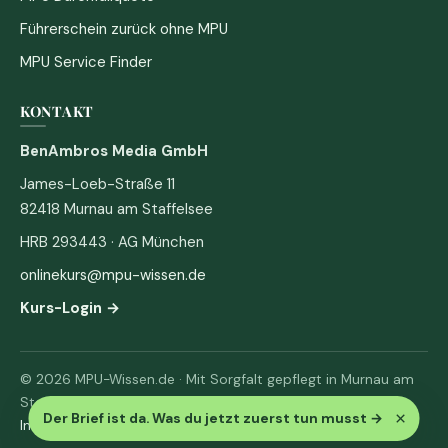
Führerschein zurück ohne MPU
MPU Service Finder
KONTAKT
BenAmbros Media GmbH
James-Loeb-Straße 11
82418 Murnau am Staffelsee
HRB 293443 · AG München
onlinekurs@mpu-wissen.de
Kurs-Login →
© 2026 MPU-Wissen.de · Mit Sorgfalt gepflegt in Murnau am
Staffelsee
×
Der Brief ist da. Was du jetzt zuerst tun musst
→
Impressum
·
Datenschutz & AGB