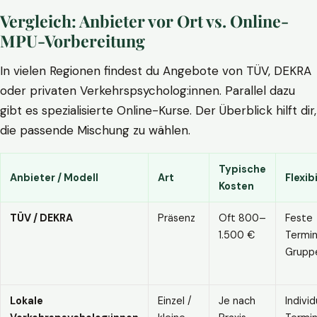
Vergleich: Anbieter vor Ort vs. Online-
MPU-Vorbereitung
In vielen Regionen findest du Angebote von TÜV, DEKRA
oder privaten Verkehrspsycholog:innen. Parallel dazu
gibt es spezialisierte Online-Kurse. Der Überblick hilft dir,
die passende Mischung zu wählen.
Typische
Anbieter / Modell
Art
Flexibi
Kosten
TÜV / DEKRA
Präsenz
Oft 800–
Feste
1.500 €
Termin
Grupp
Lokale
Einzel /
Je nach
Individ