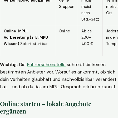
Verkehrspsycholog:innen
kleine
Praxis,
Termin
Gruppen
meist
meist 
nach
Ort
Std.-Satz
Online-MPU-
Online
Ab ca.
Jederz
Vorbereitung (z. B. MPU
200–
in dei
Wissen)
Sofort startbar
400 €
Temp
Wichtig:
Die
Führerscheinstelle
schreibt dir keinen
bestimmten Anbieter vor. Worauf es ankommt:, ob sich
dein Verhalten glaubhaft und nachvollziehbar verändert
hat – und ob du das im MPU-Gespräch erklären kannst.
Online starten – lokale Angebote
ergänzen