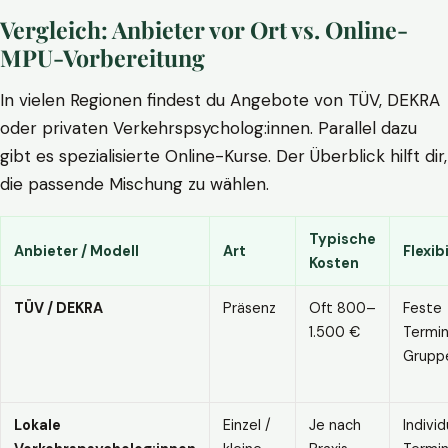
Vergleich: Anbieter vor Ort vs. Online-
MPU-Vorbereitung
In vielen Regionen findest du Angebote von TÜV, DEKRA
oder privaten Verkehrspsycholog:innen. Parallel dazu
gibt es spezialisierte Online-Kurse. Der Überblick hilft dir,
die passende Mischung zu wählen.
Typische
Anbieter / Modell
Art
Flexibi
Kosten
TÜV / DEKRA
Präsenz
Oft 800–
Feste
1.500 €
Termin
Grupp
Lokale
Einzel /
Je nach
Individ