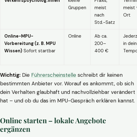
Verkehrspsycholog:innen
kleine
Praxis,
Termin
Gruppen
meist
meist 
nach
Ort
Std.-Satz
Online-MPU-
Online
Ab ca.
Jederz
Vorbereitung (z. B. MPU
200–
in dei
Wissen)
Sofort startbar
400 €
Temp
Wichtig:
Die
Führerscheinstelle
schreibt dir keinen
bestimmten Anbieter vor. Worauf es ankommt:, ob sich
dein Verhalten glaubhaft und nachvollziehbar verändert
hat – und ob du das im MPU-Gespräch erklären kannst.
Online starten – lokale Angebote
ergänzen