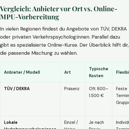
Vergleich: Anbieter vor Ort vs. Online-
MPU-Vorbereitung
In vielen Regionen findest du Angebote von TÜV, DEKRA
oder privaten Verkehrspsycholog:innen. Parallel dazu
gibt es spezialisierte Online-Kurse. Der Überblick hilft dir,
die passende Mischung zu wählen.
Typische
Anbieter / Modell
Art
Flexibi
Kosten
TÜV / DEKRA
Präsenz
Oft 800–
Feste
1.500 €
Termin
Grupp
Lokale
Einzel /
Je nach
Individ