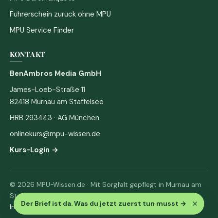
Führerschein zurück ohne MPU
MPU Service Finder
KONTAKT
BenAmbros Media GmbH
James-Loeb-Straße 11
82418 Murnau am Staffelsee
HRB 293443 · AG München
onlinekurs@mpu-wissen.de
Kurs-Login →
© 2026 MPU-Wissen.de · Mit Sorgfalt gepflegt in Murnau am
Staffelsee
×
Der Brief ist da. Was du jetzt zuerst tun musst
→
Impressum
·
Datenschutz & AGB