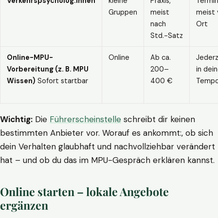
Verkehrspsycholog:innen
kleine
Praxis,
Termin
Gruppen
meist
meist 
nach
Ort
Std.-Satz
Online-MPU-
Online
Ab ca.
Jederz
Vorbereitung (z. B. MPU
200–
in dei
Wissen)
Sofort startbar
400 €
Temp
Wichtig:
Die
Führerscheinstelle
schreibt dir keinen
bestimmten Anbieter vor. Worauf es ankommt:, ob sich
dein Verhalten glaubhaft und nachvollziehbar verändert
hat – und ob du das im MPU-Gespräch erklären kannst.
Online starten – lokale Angebote
ergänzen