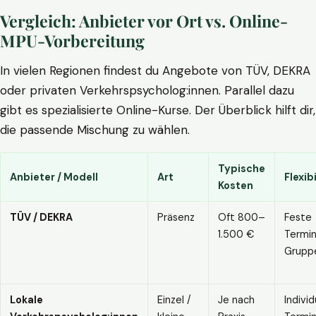
Vergleich: Anbieter vor Ort vs. Online-
MPU-Vorbereitung
In vielen Regionen findest du Angebote von TÜV, DEKRA
oder privaten Verkehrspsycholog:innen. Parallel dazu
gibt es spezialisierte Online-Kurse. Der Überblick hilft dir,
die passende Mischung zu wählen.
Typische
Anbieter / Modell
Art
Flexibi
Kosten
TÜV / DEKRA
Präsenz
Oft 800–
Feste
1.500 €
Termin
Grupp
Lokale
Einzel /
Je nach
Individ