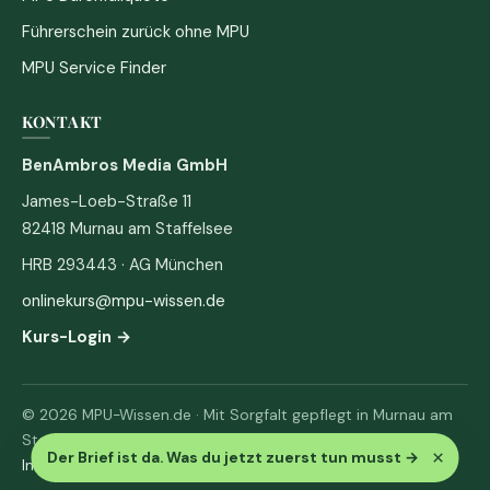
Führerschein zurück ohne MPU
MPU Service Finder
KONTAKT
BenAmbros Media GmbH
James-Loeb-Straße 11
82418 Murnau am Staffelsee
HRB 293443 · AG München
onlinekurs@mpu-wissen.de
Kurs-Login →
© 2026 MPU-Wissen.de · Mit Sorgfalt gepflegt in Murnau am
Staffelsee
×
Der Brief ist da. Was du jetzt zuerst tun musst
→
Impressum
·
Datenschutz & AGB