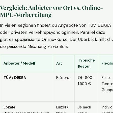
Vergleich: Anbieter vor Ort vs. Online-
MPU-Vorbereitung
In vielen Regionen findest du Angebote von TÜV, DEKRA
oder privaten Verkehrspsycholog:innen. Parallel dazu
gibt es spezialisierte Online-Kurse. Der Überblick hilft dir,
die passende Mischung zu wählen.
Typische
Anbieter / Modell
Art
Flexibi
Kosten
TÜV / DEKRA
Präsenz
Oft 800–
Feste
1.500 €
Termin
Grupp
Lokale
Einzel /
Je nach
Individ