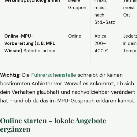
Verkehrspsycholog:innen
kleine
Praxis,
Termin
Gruppen
meist
meist 
nach
Ort
Std.-Satz
Online-MPU-
Online
Ab ca.
Jederz
Vorbereitung (z. B. MPU
200–
in dei
Wissen)
Sofort startbar
400 €
Temp
Wichtig:
Die
Führerscheinstelle
schreibt dir keinen
bestimmten Anbieter vor. Worauf es ankommt:, ob sich
dein Verhalten glaubhaft und nachvollziehbar verändert
hat – und ob du das im MPU-Gespräch erklären kannst.
Online starten – lokale Angebote
ergänzen