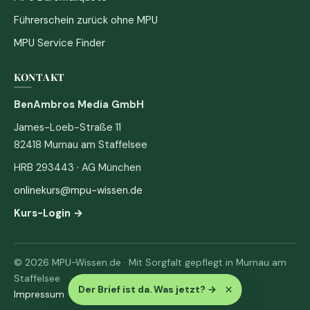
Führerschein zurück ohne MPU
MPU Service Finder
KONTAKT
BenAmbros Media GmbH
James-Loeb-Straße 11
82418 Murnau am Staffelsee
HRB 293443 · AG München
onlinekurs@mpu-wissen.de
Kurs-Login →
© 2026 MPU-Wissen.de · Mit Sorgfalt gepflegt in Murnau am
Staffelsee
×
Der Brief ist da. Was jetzt?
→
Impressum
·
Datenschutz & AGB