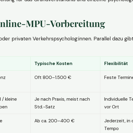
. Online-MPU-Vorbereitung
r privaten Verkehrspsycholog:innen. Parallel dazu gibt es
Typische Kosten
Flexibilität
enz
Oft 800–1.500 €
Feste Termin
l / kleine
Je nach Praxis, meist nach
Individuelle T
pen
Std.-Satz
vor Ort
ne
Ab ca. 200–400 €
Jederzeit, in
Tempo