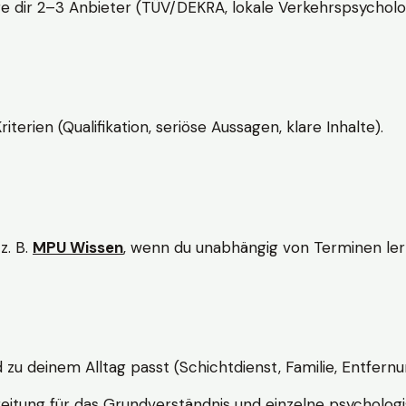
e dir 2–3 Anbieter (TÜV/DEKRA, lokale Verkehrspsycholo
rien (Qualifikation, seriöse Aussagen, klare Inhalte).
z. B.
MPU Wissen
, wenn du unabhängig von Terminen lern
d zu deinem Alltag passt (Schichtdienst, Familie, Entfernu
itung für das Grundverständnis und einzelne psychologi