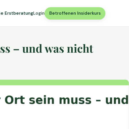
se Erstberatung
Login
Betroffenen Insiderkurs
ss – und was nicht