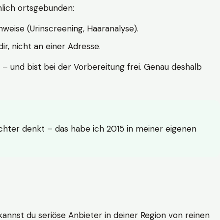
hlich ortsgebunden:
weise (Urinscreening, Haaranalyse).
r, nicht an einer Adresse.
 – und bist bei der Vorbereitung frei. Genau deshalb
achter denkt – das habe ich 2015 in meiner eigenen
n kannst du seriöse Anbieter in deiner Region von reinen