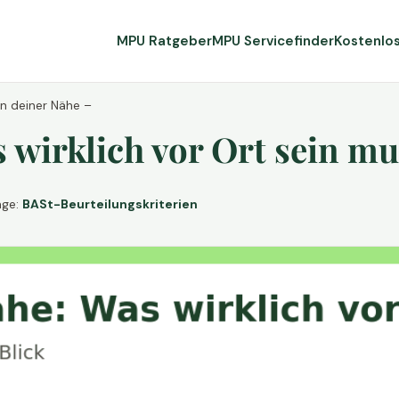
MPU Ratgeber
MPU Servicefinder
Kostenlo
in deiner Nähe –
wirklich vor Ort sein mu
age:
BASt-Beurteilungskriterien