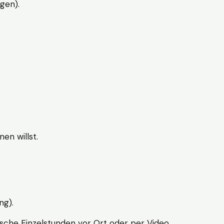
gen).
en willst.
ng).
sche Einzelstunden vor Ort oder per Video.