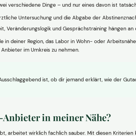
wei verschiedene Dinge – und nur eines davon ist tatsäc
ärztliche Untersuchung und die Abgabe der Abstinenznach
t, Veränderungslogik und Gesprächstraining hängen an di
le in deiner Region, das Labor in Wohn- oder Arbeitsnähe
n Anbieter im Umkreis zu nehmen.
 Ausschlaggebend ist, ob dir jemand erklärt, wie der Gut
-Anbieter in meiner Nähe?
bt, arbeitet wirklich fachlich sauber. Mit diesen Kriterie