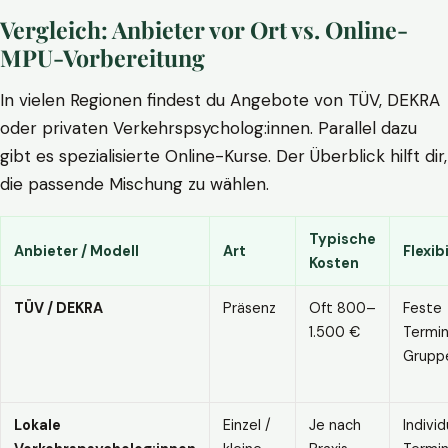
Vergleich: Anbieter vor Ort vs. Online-
MPU-Vorbereitung
In vielen Regionen findest du Angebote von TÜV, DEKRA
oder privaten Verkehrspsycholog:innen. Parallel dazu
gibt es spezialisierte Online-Kurse. Der Überblick hilft dir,
die passende Mischung zu wählen.
Typische
Anbieter / Modell
Art
Flexibi
Kosten
TÜV / DEKRA
Präsenz
Oft 800–
Feste
1.500 €
Termin
Grupp
Lokale
Einzel /
Je nach
Individ