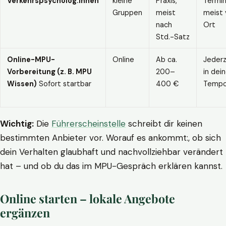
Verkehrspsycholog:innen
kleine
Praxis,
Termin
Gruppen
meist
meist 
nach
Ort
Std.-Satz
Online-MPU-
Online
Ab ca.
Jederz
Vorbereitung (z. B. MPU
200–
in dei
Wissen)
Sofort startbar
400 €
Temp
Wichtig:
Die
Führerscheinstelle
schreibt dir keinen
bestimmten Anbieter vor. Worauf es ankommt:, ob sich
dein Verhalten glaubhaft und nachvollziehbar verändert
hat – und ob du das im MPU-Gespräch erklären kannst.
Online starten – lokale Angebote
ergänzen