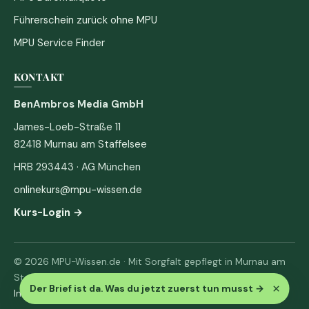
Führerschein zurück ohne MPU
MPU Service Finder
KONTAKT
BenAmbros Media GmbH
James-Loeb-Straße 11
82418 Murnau am Staffelsee
HRB 293443 · AG München
onlinekurs@mpu-wissen.de
Kurs-Login →
© 2026 MPU-Wissen.de · Mit Sorgfalt gepflegt in Murnau am
Staffelsee
×
Der Brief ist da. Was du jetzt zuerst tun musst
→
Impressum
·
Datenschutz & AGB