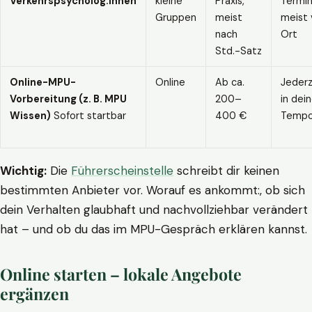
Verkehrspsycholog:innen
kleine
Praxis,
Termin
Gruppen
meist
meist 
nach
Ort
Std.-Satz
Online-MPU-
Online
Ab ca.
Jederz
Vorbereitung (z. B. MPU
200–
in dei
Wissen)
Sofort startbar
400 €
Temp
Wichtig:
Die
Führerscheinstelle
schreibt dir keinen
bestimmten Anbieter vor. Worauf es ankommt:, ob sich
dein Verhalten glaubhaft und nachvollziehbar verändert
hat – und ob du das im MPU-Gespräch erklären kannst.
Online starten – lokale Angebote
ergänzen