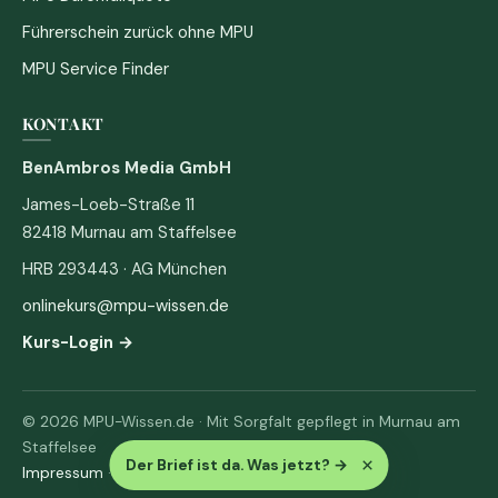
Führerschein zurück ohne MPU
MPU Service Finder
KONTAKT
BenAmbros Media GmbH
James-Loeb-Straße 11
82418 Murnau am Staffelsee
HRB 293443 · AG München
onlinekurs@mpu-wissen.de
Kurs-Login →
© 2026 MPU-Wissen.de · Mit Sorgfalt gepflegt in Murnau am
Staffelsee
×
Der Brief ist da. Was jetzt?
→
Impressum
·
Datenschutz & AGB