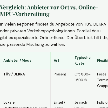
Vergleich: Anbieter vor Ort vs. Online-
MPU-Vorbereitung
In vielen Regionen findest du Angebote von TÜV, DEKRA
oder privaten Verkehrspsycholog:innen. Parallel dazu
gibt es spezialisierte Online-Kurse. Der Überblick hilft dir,
die passende Mischung zu wählen.
Typische
Anbieter / Modell
Art
Flexibi
Kosten
TÜV / DEKRA
Präsenz
Oft 800–
Feste
1.500 €
Termin
Grupp
Lokale
Einzel /
Je nach
Individ