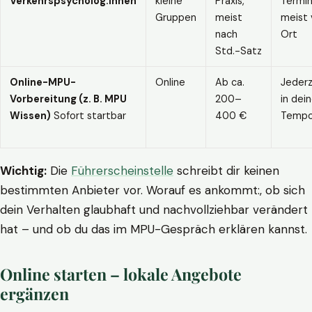
Verkehrspsycholog:innen
kleine
Praxis,
Termin
Gruppen
meist
meist 
nach
Ort
Std.-Satz
Online-MPU-
Online
Ab ca.
Jederz
Vorbereitung (z. B. MPU
200–
in dei
Wissen)
Sofort startbar
400 €
Temp
Wichtig:
Die
Führerscheinstelle
schreibt dir keinen
bestimmten Anbieter vor. Worauf es ankommt:, ob sich
dein Verhalten glaubhaft und nachvollziehbar verändert
hat – und ob du das im MPU-Gespräch erklären kannst.
Online starten – lokale Angebote
ergänzen