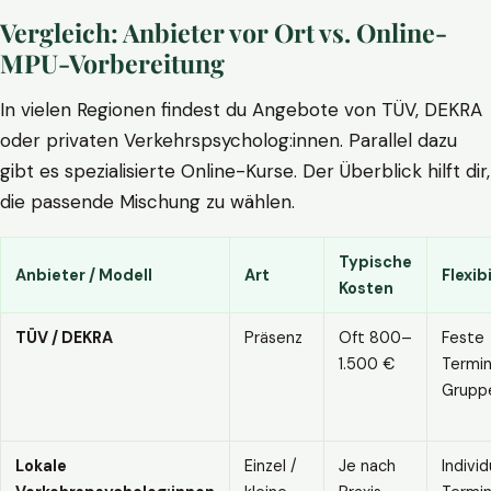
Vergleich: Anbieter vor Ort vs. Online-
MPU-Vorbereitung
In vielen Regionen findest du Angebote von TÜV, DEKRA
oder privaten Verkehrspsycholog:innen. Parallel dazu
gibt es spezialisierte Online-Kurse. Der Überblick hilft dir,
die passende Mischung zu wählen.
Typische
Anbieter / Modell
Art
Flexibi
Kosten
TÜV / DEKRA
Präsenz
Oft 800–
Feste
1.500 €
Termin
Grupp
Lokale
Einzel /
Je nach
Individ