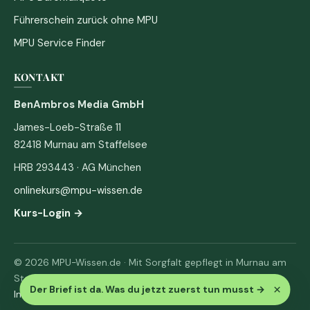
Führerschein zurück ohne MPU
MPU Service Finder
KONTAKT
BenAmbros Media GmbH
James-Loeb-Straße 11
82418 Murnau am Staffelsee
HRB 293443 · AG München
onlinekurs@mpu-wissen.de
Kurs-Login →
© 2026 MPU-Wissen.de · Mit Sorgfalt gepflegt in Murnau am
Staffelsee
×
Der Brief ist da. Was du jetzt zuerst tun musst
→
Impressum
·
Datenschutz & AGB