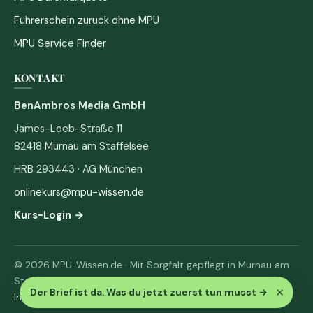
Führerschein zurück ohne MPU
MPU Service Finder
KONTAKT
BenAmbros Media GmbH
James-Loeb-Straße 11
82418 Murnau am Staffelsee
HRB 293443 · AG München
onlinekurs@mpu-wissen.de
Kurs-Login →
© 2026 MPU-Wissen.de · Mit Sorgfalt gepflegt in Murnau am
Staffelsee
×
Der Brief ist da. Was du jetzt zuerst tun musst
→
Impressum
·
Datenschutz & AGB