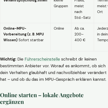
Verkehrspsycholog:innen
kleine
Praxis,
Termin
Gruppen
meist
meist 
nach
Ort
Std.-Satz
Online-MPU-
Online
Ab ca.
Jederz
Vorbereitung (z. B. MPU
200–
in dei
Wissen)
Sofort startbar
400 €
Temp
Wichtig:
Die
Führerscheinstelle
schreibt dir keinen
bestimmten Anbieter vor. Worauf es ankommt:, ob sich
dein Verhalten glaubhaft und nachvollziehbar verändert
hat – und ob du das im MPU-Gespräch erklären kannst.
Online starten – lokale Angebote
ergänzen