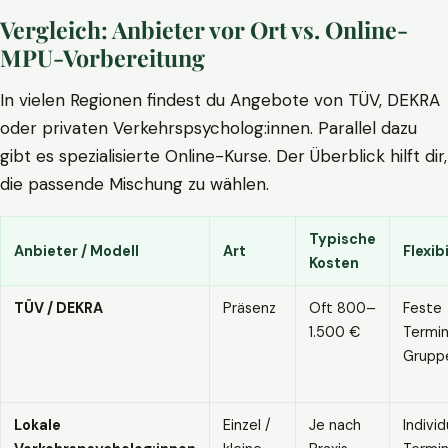
Vergleich: Anbieter vor Ort vs. Online-
MPU-Vorbereitung
In vielen Regionen findest du Angebote von TÜV, DEKRA
oder privaten Verkehrspsycholog:innen. Parallel dazu
gibt es spezialisierte Online-Kurse. Der Überblick hilft dir,
die passende Mischung zu wählen.
Typische
Anbieter / Modell
Art
Flexibi
Kosten
TÜV / DEKRA
Präsenz
Oft 800–
Feste
1.500 €
Termin
Grupp
Lokale
Einzel /
Je nach
Individ