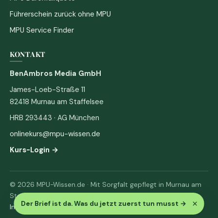
Führerschein zurück ohne MPU
MPU Service Finder
KONTAKT
BenAmbros Media GmbH
James-Loeb-Straße 11
82418 Murnau am Staffelsee
HRB 293443 · AG München
onlinekurs@mpu-wissen.de
Kurs-Login →
© 2026 MPU-Wissen.de · Mit Sorgfalt gepflegt in Murnau am
Staffelsee
×
Der Brief ist da. Was du jetzt zuerst tun musst
→
Impressum
·
Datenschutz & AGB