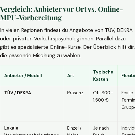
Vergleich: Anbieter vor Ort vs. Online-
MPU-Vorbereitung
In vielen Regionen findest du Angebote von TÜV, DEKRA
oder privaten Verkehrspsycholog:innen. Parallel dazu
gibt es spezialisierte Online-Kurse. Der Überblick hilft dir,
die passende Mischung zu wählen.
Typische
Anbieter / Modell
Art
Flexibi
Kosten
TÜV / DEKRA
Präsenz
Oft 800–
Feste
1.500 €
Termin
Grupp
Lokale
Einzel /
Je nach
Individ