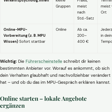
Verkehrspsycholog:innen
kleine
Praxis,
Termin
Gruppen
meist
meist 
nach
Ort
Std.-Satz
Online-MPU-
Online
Ab ca.
Jederz
Vorbereitung (z. B. MPU
200–
in dei
Wissen)
Sofort startbar
400 €
Temp
Wichtig:
Die
Führerscheinstelle
schreibt dir keinen
bestimmten Anbieter vor. Worauf es ankommt:, ob sich
dein Verhalten glaubhaft und nachvollziehbar verändert
hat – und ob du das im MPU-Gespräch erklären kannst.
Online starten – lokale Angebote
ergänzen