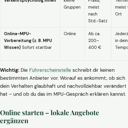
Verkehrspsycholog:innen
kleine
Praxis,
Termin
Gruppen
meist
meist 
nach
Ort
Std.-Satz
Online-MPU-
Online
Ab ca.
Jederz
Vorbereitung (z. B. MPU
200–
in dei
Wissen)
Sofort startbar
400 €
Temp
Wichtig:
Die
Führerscheinstelle
schreibt dir keinen
bestimmten Anbieter vor. Worauf es ankommt:, ob sich
dein Verhalten glaubhaft und nachvollziehbar verändert
hat – und ob du das im MPU-Gespräch erklären kannst.
Online starten – lokale Angebote
ergänzen