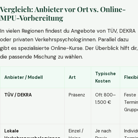
Vergleich: Anbieter vor Ort vs. Online-
MPU-Vorbereitung
In vielen Regionen findest du Angebote von TÜV, DEKRA
oder privaten Verkehrspsycholog:innen. Parallel dazu
gibt es spezialisierte Online-Kurse. Der Überblick hilft dir,
die passende Mischung zu wählen.
Typische
Anbieter / Modell
Art
Flexibi
Kosten
TÜV / DEKRA
Präsenz
Oft 800–
Feste
1.500 €
Termin
Grupp
Lokale
Einzel /
Je nach
Individ