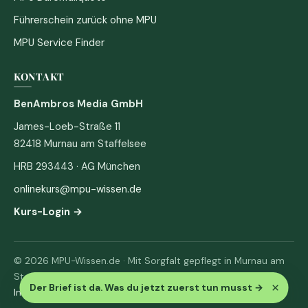
Führerschein zurück ohne MPU
MPU Service Finder
KONTAKT
BenAmbros Media GmbH
James-Loeb-Straße 11
82418 Murnau am Staffelsee
HRB 293443 · AG München
onlinekurs@mpu-wissen.de
Kurs-Login →
© 2026 MPU-Wissen.de · Mit Sorgfalt gepflegt in Murnau am
Staffelsee
×
Der Brief ist da. Was du jetzt zuerst tun musst
→
Impressum
·
Datenschutz & AGB