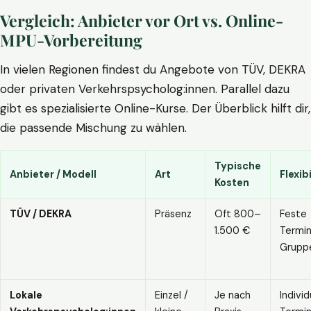
Vergleich: Anbieter vor Ort vs. Online-
MPU-Vorbereitung
In vielen Regionen findest du Angebote von TÜV, DEKRA
oder privaten Verkehrspsycholog:innen. Parallel dazu
gibt es spezialisierte Online-Kurse. Der Überblick hilft dir,
die passende Mischung zu wählen.
Typische
Anbieter / Modell
Art
Flexibi
Kosten
TÜV / DEKRA
Präsenz
Oft 800–
Feste
1.500 €
Termin
Grupp
Lokale
Einzel /
Je nach
Individ