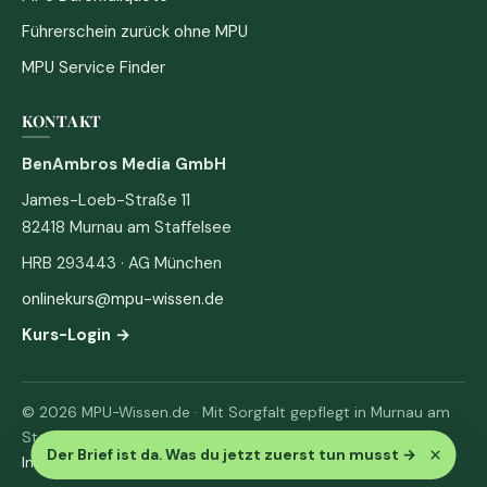
Führerschein zurück ohne MPU
MPU Service Finder
KONTAKT
BenAmbros Media GmbH
James-Loeb-Straße 11
82418 Murnau am Staffelsee
HRB 293443 · AG München
onlinekurs@mpu-wissen.de
Kurs-Login →
© 2026 MPU-Wissen.de · Mit Sorgfalt gepflegt in Murnau am
Staffelsee
×
Der Brief ist da. Was du jetzt zuerst tun musst
→
Impressum
·
Datenschutz & AGB