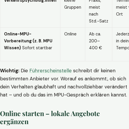
Verkehrspsycholog:innen
kleine
Praxis,
Termin
Gruppen
meist
meist 
nach
Ort
Std.-Satz
Online-MPU-
Online
Ab ca.
Jederz
Vorbereitung (z. B. MPU
200–
in dei
Wissen)
Sofort startbar
400 €
Temp
Wichtig:
Die
Führerscheinstelle
schreibt dir keinen
bestimmten Anbieter vor. Worauf es ankommt:, ob sich
dein Verhalten glaubhaft und nachvollziehbar verändert
hat – und ob du das im MPU-Gespräch erklären kannst.
Online starten – lokale Angebote
ergänzen