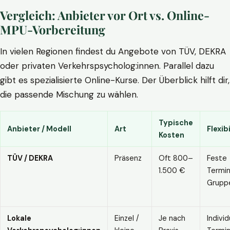
Vergleich: Anbieter vor Ort vs. Online-
MPU-Vorbereitung
In vielen Regionen findest du Angebote von TÜV, DEKRA
oder privaten Verkehrspsycholog:innen. Parallel dazu
gibt es spezialisierte Online-Kurse. Der Überblick hilft dir,
die passende Mischung zu wählen.
Typische
Anbieter / Modell
Art
Flexibi
Kosten
TÜV / DEKRA
Präsenz
Oft 800–
Feste
1.500 €
Termin
Grupp
Lokale
Einzel /
Je nach
Individ