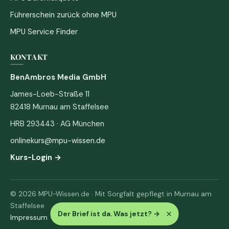
Führerschein zurück ohne MPU
MPU Service Finder
KONTAKT
BenAmbros Media GmbH
James-Loeb-Straße 11
82418 Murnau am Staffelsee
HRB 293443 · AG München
onlinekurs@mpu-wissen.de
Kurs-Login →
© 2026 MPU-Wissen.de · Mit Sorgfalt gepflegt in Murnau am
Staffelsee
×
Der Brief ist da. Was jetzt?
→
Impressum
·
Datenschutz & AGB