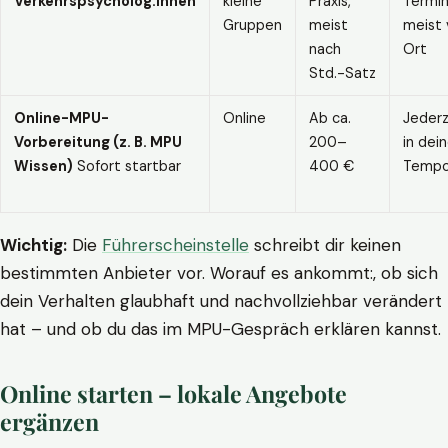
Verkehrspsycholog:innen
kleine
Praxis,
Termin
Gruppen
meist
meist 
nach
Ort
Std.-Satz
Online-MPU-
Online
Ab ca.
Jederz
Vorbereitung (z. B. MPU
200–
in dei
Wissen)
Sofort startbar
400 €
Temp
Wichtig:
Die
Führerscheinstelle
schreibt dir keinen
bestimmten Anbieter vor. Worauf es ankommt:, ob sich
dein Verhalten glaubhaft und nachvollziehbar verändert
hat – und ob du das im MPU-Gespräch erklären kannst.
Online starten – lokale Angebote
ergänzen