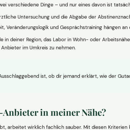
wei verschiedene Dinge – und nur eines davon ist tatsäc
ärztliche Untersuchung und die Abgabe der Abstinenznach
t, Veränderungslogik und Gesprächstraining hängen an di
le in deiner Region, das Labor in Wohn- oder Arbeitsnähe
n Anbieter im Umkreis zu nehmen.
 Ausschlaggebend ist, ob dir jemand erklärt, wie der Gut
-Anbieter in meiner Nähe?
bt, arbeitet wirklich fachlich sauber. Mit diesen Kriterie