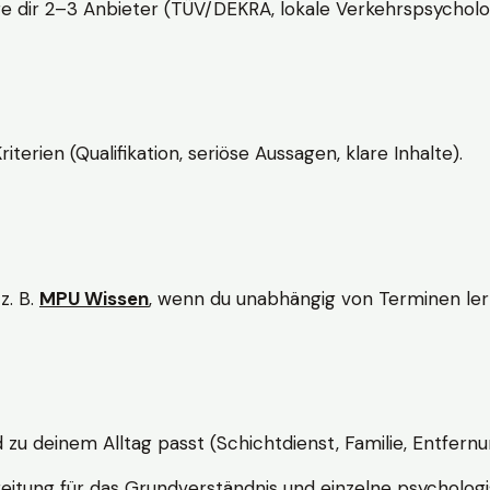
e dir 2–3 Anbieter (TÜV/DEKRA, lokale Verkehrspsycholo
rien (Qualifikation, seriöse Aussagen, klare Inhalte).
z. B.
MPU Wissen
, wenn du unabhängig von Terminen lern
d zu deinem Alltag passt (Schichtdienst, Familie, Entfernu
itung für das Grundverständnis und einzelne psychologi