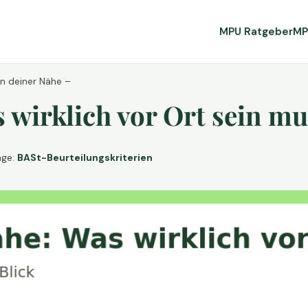
MPU Ratgeber
MP
in deiner Nähe –
wirklich vor Ort sein mu
age:
BASt-Beurteilungskriterien