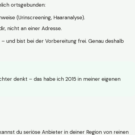
hlich ortsgebunden:
weise (Urinscreening, Haaranalyse).
r, nicht an einer Adresse.
 – und bist bei der Vorbereitung frei. Genau deshalb
achter denkt – das habe ich 2015 in meiner eigenen
n kannst du seriöse Anbieter in deiner Region von reinen