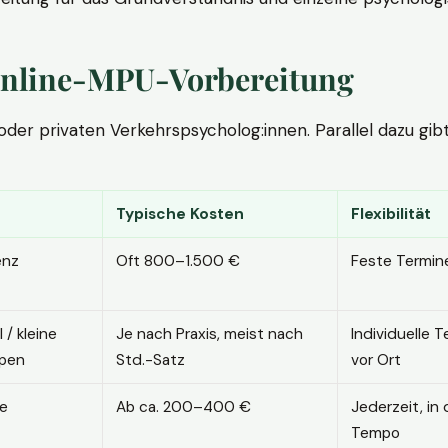
. Online-MPU-Vorbereitung
r privaten Verkehrspsycholog:innen. Parallel dazu gibt es
Typische Kosten
Flexibilität
enz
Oft 800–1.500 €
Feste Termin
l / kleine
Je nach Praxis, meist nach
Individuelle T
pen
Std.-Satz
vor Ort
ne
Ab ca. 200–400 €
Jederzeit, in
Tempo