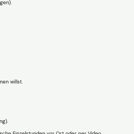
gen).
en willst.
ng).
sche Einzelstunden vor Ort oder per Video.