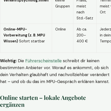
Verkehrspsycholog:innen
kleine
Praxis,
Termin
Gruppen
meist
meist 
nach
Ort
Std.-Satz
Online-MPU-
Online
Ab ca.
Jederz
Vorbereitung (z. B. MPU
200–
in dei
Wissen)
Sofort startbar
400 €
Temp
Wichtig:
Die
Führerscheinstelle
schreibt dir keinen
bestimmten Anbieter vor. Worauf es ankommt:, ob sich
dein Verhalten glaubhaft und nachvollziehbar verändert
hat – und ob du das im MPU-Gespräch erklären kannst.
Online starten – lokale Angebote
ergänzen