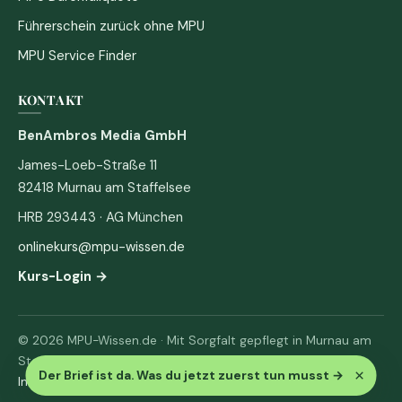
Führerschein zurück ohne MPU
MPU Service Finder
KONTAKT
BenAmbros Media GmbH
James-Loeb-Straße 11
82418 Murnau am Staffelsee
HRB 293443 · AG München
onlinekurs@mpu-wissen.de
Kurs-Login →
© 2026 MPU-Wissen.de · Mit Sorgfalt gepflegt in Murnau am
Staffelsee
×
Der Brief ist da. Was du jetzt zuerst tun musst
→
Impressum
·
Datenschutz & AGB