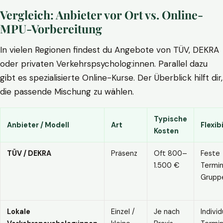
Vergleich: Anbieter vor Ort vs. Online-
MPU-Vorbereitung
In vielen Regionen findest du Angebote von TÜV, DEKRA
oder privaten Verkehrspsycholog:innen. Parallel dazu
gibt es spezialisierte Online-Kurse. Der Überblick hilft dir,
die passende Mischung zu wählen.
Typische
Anbieter / Modell
Art
Flexibi
Kosten
TÜV / DEKRA
Präsenz
Oft 800–
Feste
1.500 €
Termin
Grupp
Lokale
Einzel /
Je nach
Individ